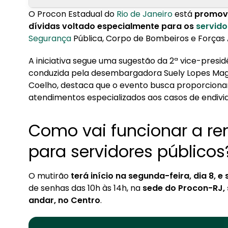
O Procon Estadual do
Rio de Janeiro
está
promov
1. Como vai funcionar a renegociação de dívidas
dívidas voltado especialmente para os
servido
Segurança
Pública, Corpo de Bombeiros e Forças
2. Como evitar o superendividamento?
A iniciativa segue uma sugestão da 2ª vice-presidê
conduzida pela desembargadora Suely Lopes Maga
Coelho, destaca que o evento busca proporcionar
atendimentos especializados aos casos de endiv
Como vai funcionar a re
para servidores públicos
O mutirão
terá início na segunda-feira, dia 8, e 
de senhas das 10h às 14h, na
sede do Procon-RJ, 
andar, no Centro
.