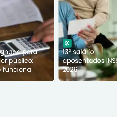
ignado para
13° salário
dor público:
aposentados INS
 funciona
2026