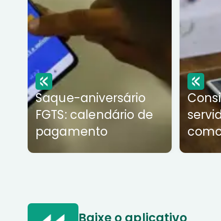
Saque-aniversário
Cons
FGTS: calendário de
servi
pagamento
como
Baixe o aplicativo