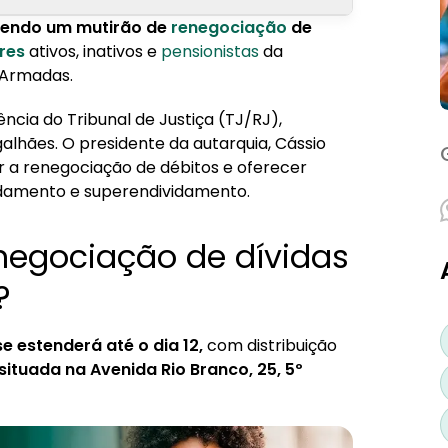
endo um mutirão de
renegociação
de
 para servidores públicos?
res
ativos, inativos e
pensionistas
da
 Armadas.
ncia do Tribunal de Justiça (TJ/RJ),
lhães. O presidente da autarquia, Cássio
 a renegociação de débitos e oferecer
idamento e superendividamento.
negociação de dívidas
?
se estenderá até o dia 12,
com distribuição
situada na Avenida Rio Branco, 25, 5º