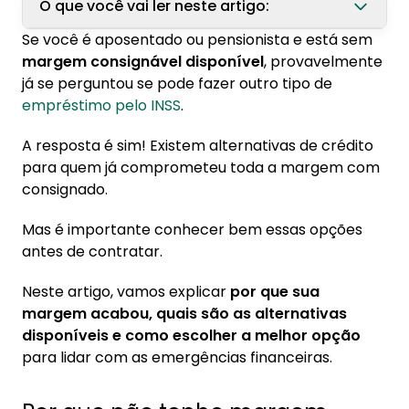
O que você vai ler neste artigo:
Se você é aposentado ou pensionista e está sem
1. Por que não tenho margem consignável
margem consignável disponível
, provavelmente
disponível no INSS?
já se perguntou se pode fazer outro tipo de
1.1. O que é margem consignável e como ela
empréstimo pelo INSS
.
funciona para aposentados e pensionistas
A resposta é sim! Existem alternativas de crédito
1.2. Quando a margem consignável fica 100%
para quem já comprometeu toda a margem com
comprometida
consignado.
1.3. Como consultar minha margem
disponível pelo Meu INSS passo a passo
Mas é importante conhecer bem essas opções
antes de contratar.
2. Posso fazer empréstimo pessoal pelo INSS
mesmo sem margem consignável?
Neste artigo, vamos explicar
por que sua
margem acabou, quais são as alternativas
2.1. Diferença entre empréstimo consignado
disponíveis e como escolher a melhor opção
e empréstimo pessoal para aposentados
para lidar com as emergências financeiras.
2.2. Crédito pessoal com débito em conta:
como funciona e taxas de juros