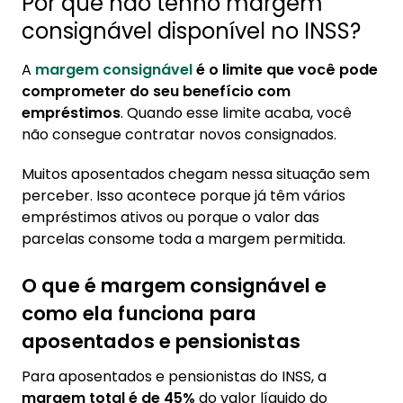
Por que não tenho margem
2.3. Vale a pena contratar empréstimo
consignável disponível no INSS?
pessoal se não tenho margem no
consignado?
A
margem consignável
é o limite que você pode
3. Como liberar margem consignável para
comprometer do seu benefício com
voltar a ter crédito consignado
empréstimos
. Quando esse limite acaba, você
não consegue contratar novos consignados.
3.1. Portabilidade de consignado com troco:
transferir para banco com taxa menor
Muitos aposentados chegam nessa situação sem
3.2. Esperar reajuste do salário mínimo:
perceber. Isso acontece porque já têm vários
como o aumento libera margem
empréstimos ativos ou porque o valor das
automaticamente
parcelas consome toda a margem permitida.
3.3. Por que o crédito pessoal tem juros mais
O que é margem consignável e
altos que o consignado INSS
como ela funciona para
3.4. Cuidados para não se endividar: quando
NÃO contratar empréstimo pessoal
aposentados e pensionistas
Para aposentados e pensionistas do INSS, a
margem total é de 45%
do valor líquido do