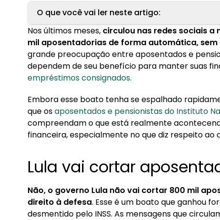
O que você vai ler neste artigo:
Nos últimos meses,
circulou nas redes sociais a 
1. Lula vai cortar aposentadorias?
mil aposentadorias de forma automática, sem d
grande preocupação entre aposentados e pension
2. Afinal, quem será afetado pela medida do INS
dependem de seu benefício para manter suas fin
2.1. Quais os critérios utilizados para identific
empréstimos consignados.
2.2. Impacto nos aposentados e pensionistas
Embora esse boato tenha se espalhado rapidamen
3. Como o corte de benefícios pode afetar o c
que os
aposentados e pensionistas do Instituto Na
compreendam o que está realmente acontecendo 
3.1. Possibilidade de renegociação de dívida
financeira, especialmente no que diz respeito ao 
4. Como o governo está combatendo fraudes n
Lula vai cortar aposenta
Não, o governo Lula não vai cortar 800 mil ap
direito à defesa
. Esse é um boato que ganhou for
desmentido pelo INSS. As mensagens que circula