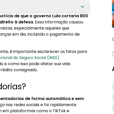
notícia de que o governo Lula cortaria 800
ireito à defesa
. Essa informação causou
istas, especialmente aqueles que
S?
anças em dia, incluindo o pagamento de
ar possíveis fraudes?
te, é importante esclarecer os fatos para
rédito consignado?
cional do Seguro Social (INSS)
e como isso pode afetar sua vida
s com bancos
crédito consignado.
o INSS?
dorias?
osentadorias de forma automática e sem
ça nas redes sociais e foi rapidamente
m em plataformas como o TikTok e