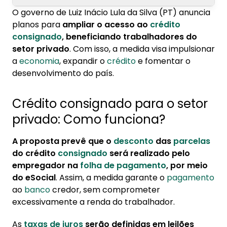
O governo de Luiz Inácio Lula da Silva (PT) anuncia
1. Crédito consignado para o setor privado:
planos para
ampliar o acesso ao
crédito
Como funciona?
consignado
, beneficiando trabalhadores do
setor privado
. Com isso, a medida visa impulsionar
2. Empréstimo consignado vale a pena?
a
economia
, expandir o
crédito
e fomentar o
desenvolvimento do país.
Crédito consignado para o setor
privado: Como funciona?
A proposta prevê que o
desconto
das
parcelas
do crédito
consignado
será realizado pelo
empregador na
folha de pagamento
, por meio
do eSocial
. Assim, a medida garante o
pagamento
ao
banco
credor, sem comprometer
excessivamente a renda do trabalhador.
As
taxas de juros
serão definidas em leilões