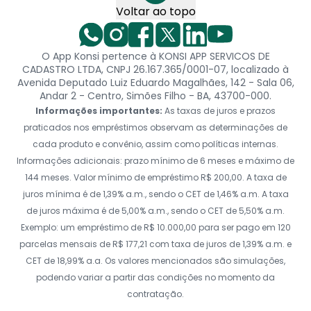
Voltar ao topo
O App Konsi pertence à KONSI APP SERVICOS DE
CADASTRO LTDA, CNPJ 26.167.365/0001-07, localizado à
Avenida Deputado Luiz Eduardo Magalhães, 142 - Sala 06,
Andar 2 - Centro, Simões Filho - BA, 43700-000.
Informações importantes:
As taxas de juros e prazos
praticados nos empréstimos observam as determinações de
cada produto e convênio, assim como políticas internas.
Informações adicionais: prazo mínimo de 6 meses e máximo de
144 meses. Valor mínimo de empréstimo R$ 200,00. A taxa de
juros mínima é de 1,39% a.m., sendo o CET de 1,46% a.m. A taxa
de juros máxima é de 5,00% a.m., sendo o CET de 5,50% a.m.
Exemplo: um empréstimo de R$ 10.000,00 para ser pago em 120
parcelas mensais de R$ 177,21 com taxa de juros de 1,39% a.m. e
CET de 18,99% a.a. Os valores mencionados são simulações,
podendo variar a partir das condições no momento da
contratação.