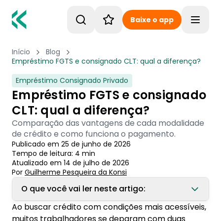
Baixe o app
Toggle
Início
Blog
Empréstimo FGTS e consignado CLT: qual a diferença?
Empréstimo Consignado Privado
Empréstimo FGTS e consignado
CLT: qual a diferença?
Comparação das vantagens de cada modalidade
de crédito e como funciona o pagamento.
Publicado em
25 de junho de 2026
Tempo de leitura:
4
min
Atualizado em
14 de julho de 2026
Por
Guilherme Pesqueira
 da Konsi
O que você vai ler neste artigo:
Ao buscar crédito com condições mais acessíveis,
1. Diferença entre empréstimo FGTS e
muitos trabalhadores se deparam com duas