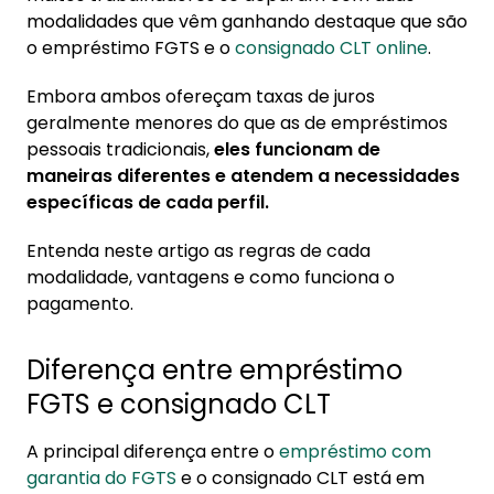
consignado CLT
modalidades que vêm ganhando destaque que são
1.1. Como funciona o pagamento
o empréstimo FGTS e o
consignado CLT online
.
1.2. Quem pode contratar
Embora ambos ofereçam taxas de juros
geralmente menores do que as de empréstimos
2. Qual modalidade de crédito libera mais
pessoais tradicionais,
eles funcionam de
dinheiro?
maneiras diferentes e atendem a necessidades
3. Vantagens e desvantagens
específicas de cada perfil.
Entenda neste artigo as regras de cada
modalidade, vantagens e como funciona o
pagamento.
Diferença entre empréstimo
FGTS e consignado CLT
A principal diferença entre o
empréstimo com
garantia do FGTS
e o consignado CLT está em