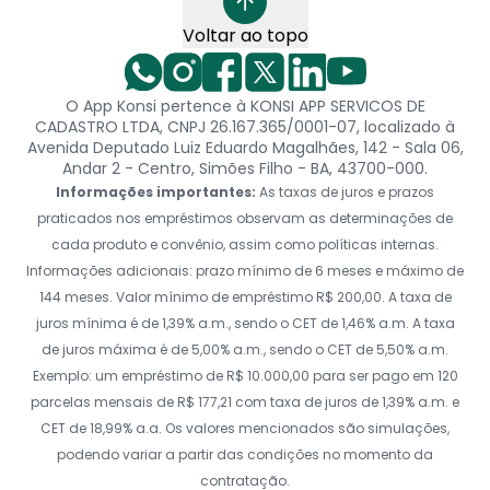
Voltar ao topo
O App Konsi pertence à KONSI APP SERVICOS DE
CADASTRO LTDA, CNPJ 26.167.365/0001-07, localizado à
Avenida Deputado Luiz Eduardo Magalhães, 142 - Sala 06,
Andar 2 - Centro, Simões Filho - BA, 43700-000.
Informações importantes:
As taxas de juros e prazos
praticados nos empréstimos observam as determinações de
cada produto e convênio, assim como políticas internas.
Informações adicionais: prazo mínimo de 6 meses e máximo de
144 meses. Valor mínimo de empréstimo R$ 200,00. A taxa de
juros mínima é de 1,39% a.m., sendo o CET de 1,46% a.m. A taxa
de juros máxima é de 5,00% a.m., sendo o CET de 5,50% a.m.
Exemplo: um empréstimo de R$ 10.000,00 para ser pago em 120
parcelas mensais de R$ 177,21 com taxa de juros de 1,39% a.m. e
CET de 18,99% a.a. Os valores mencionados são simulações,
podendo variar a partir das condições no momento da
contratação.