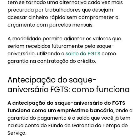
tem se tornado uma alternativa cada vez mais
como funciona
procurada por trabalhadores que desejam
1.1. Diferença entre saque-aniversário e
acessar dinheiro rápido sem comprometer o
saque-rescisão
orçamento com parcelas mensais.
2. Antecipação do saque-aniversário FGTS:
A modalidade permite adiantar os valores que
regras práticas
seriam recebidos futuramente pelo saque-
aniversário, utilizando o
saldo do FGTS
como
2.1. Como o valor é calculado?
garantia na contratação do crédito.
3. Garantia de pagamento
Antecipação do saque-
4. Vantagens e desvantagens: guia
comparativo
aniversário FGTS: como funciona
A antecipação do saque-aniversário do FGTS
funciona como um empréstimo bancário
, onde a
garantia do pagamento é o saldo que você já tem
na sua conta do Fundo de Garantia do Tempo de
Serviço.