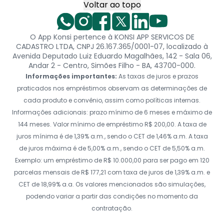
Voltar ao topo
O App Konsi pertence à KONSI APP SERVICOS DE
CADASTRO LTDA, CNPJ 26.167.365/0001-07, localizado à
Avenida Deputado Luiz Eduardo Magalhães, 142 - Sala 06,
Andar 2 - Centro, Simões Filho - BA, 43700-000.
Informações importantes:
As taxas de juros e prazos
praticados nos empréstimos observam as determinações de
cada produto e convênio, assim como políticas internas.
Informações adicionais: prazo mínimo de 6 meses e máximo de
144 meses. Valor mínimo de empréstimo R$ 200,00. A taxa de
juros mínima é de 1,39% a.m., sendo o CET de 1,46% a.m. A taxa
de juros máxima é de 5,00% a.m., sendo o CET de 5,50% a.m.
Exemplo: um empréstimo de R$ 10.000,00 para ser pago em 120
parcelas mensais de R$ 177,21 com taxa de juros de 1,39% a.m. e
CET de 18,99% a.a. Os valores mencionados são simulações,
podendo variar a partir das condições no momento da
contratação.