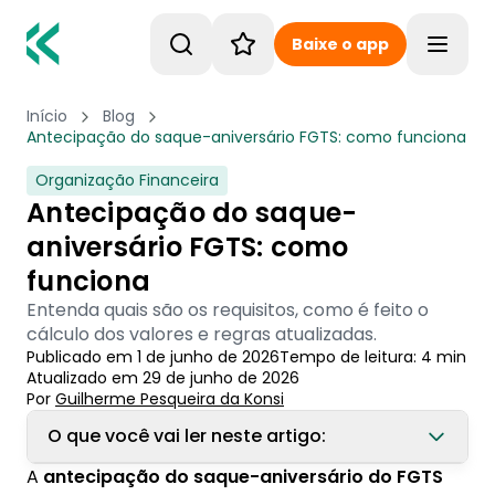
Baixe o app
Toggle
Início
Blog
Antecipação do saque-aniversário FGTS: como funciona
Organização Financeira
Antecipação do saque-
aniversário FGTS: como
funciona
Entenda quais são os requisitos, como é feito o
cálculo dos valores e regras atualizadas.
Publicado em
1 de junho de 2026
Tempo de leitura:
4
min
Atualizado em
29 de junho de 2026
Por
Guilherme Pesqueira
 da Konsi
O que você vai ler neste artigo:
A
antecipação do saque-aniversário do FGTS
1. Antecipação do saque-aniversário FGTS: