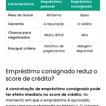
Empréstimo
Empréstimo
Característica
pessoal
consignado
Peso do Score
Altíssimo
Baixo
Garantia
A reputação
O salário
Chance para
Muito difícil
Alta
negativados
Histórico de
Margem
Principal critério
pagamentos
disponível
Empréstimo consignado reduz o
score de crédito?
A contratação de empréstimo consignado pode
ter efeito imediato no score de crédito.
No
momento em que o empréstimo é aprovado,
surge uma nova obrigação no histórico. O sistema