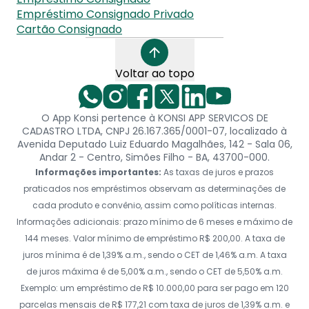
Empréstimo Consignado Privado
Cartão Consignado
Voltar ao topo
O App Konsi pertence à KONSI APP SERVICOS DE
CADASTRO LTDA, CNPJ 26.167.365/0001-07, localizado à
Avenida Deputado Luiz Eduardo Magalhães, 142 - Sala 06,
Andar 2 - Centro, Simões Filho - BA, 43700-000.
Informações importantes:
As taxas de juros e prazos
praticados nos empréstimos observam as determinações de
cada produto e convênio, assim como políticas internas.
Informações adicionais: prazo mínimo de 6 meses e máximo de
144 meses. Valor mínimo de empréstimo R$ 200,00. A taxa de
juros mínima é de 1,39% a.m., sendo o CET de 1,46% a.m. A taxa
de juros máxima é de 5,00% a.m., sendo o CET de 5,50% a.m.
Exemplo: um empréstimo de R$ 10.000,00 para ser pago em 120
parcelas mensais de R$ 177,21 com taxa de juros de 1,39% a.m. e