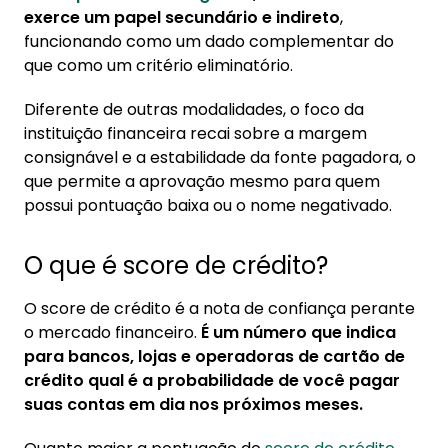
1. O que é score de crédito?
exerce um papel secundário e indireto
,
1.1. Score de crédito: pontuação
funcionando como um dado complementar do
que como um critério eliminatório.
2. Empréstimo consignado consulta o score
de crédito?
Diferente de outras modalidades, o foco da
instituição financeira recai sobre a margem
3. Empréstimo consignado reduz o score de
consignável e a estabilidade da fonte pagadora, o
crédito?
que permite a aprovação mesmo para quem
3.1. Quando o consignado prejudica o score?
possui pontuação baixa ou o nome negativado.
4. Como melhorar o score de crédito
O que é score de crédito?
5. Como contratar empréstimo consignado
O score de crédito é a nota de confiança perante
o mercado financeiro.
É um número que indica
para bancos, lojas e operadoras de cartão de
crédito qual é a probabilidade de você pagar
suas contas em dia nos próximos meses.