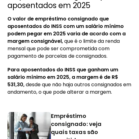
aposentados em 2025
aposentados
5.1. Diferença entre empréstimo consignado,
O valor de empréstimo consignado que
cartão de crédito e cartão benefício
aposentados do INSS com um salário mínimo
podem pegar em 2025 varia de acordo com a
5.2. Novas regras de consignado INSS para
margem consignável,
que é o limite da renda
recém-aposentados
mensal que pode ser comprometida com
pagamento de parcelas de consignados.
Para aposentados do INSS que ganham um
salário mínimo em 2025, a margem é de R$
531,30,
desde que não haja outros consignados em
andamento, o que pode alterar a margem.
Empréstimo
consignado: veja
quais taxas são