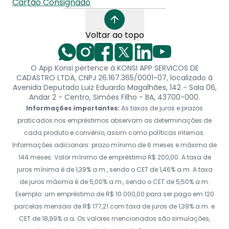
Cartão Consignado
Voltar ao topo
O App Konsi pertence à KONSI APP SERVICOS DE
CADASTRO LTDA, CNPJ 26.167.365/0001-07, localizado à
Avenida Deputado Luiz Eduardo Magalhães, 142 - Sala 06,
Andar 2 - Centro, Simões Filho - BA, 43700-000.
Informações importantes:
As taxas de juros e prazos
praticados nos empréstimos observam as determinações de
cada produto e convênio, assim como políticas internas.
Informações adicionais: prazo mínimo de 6 meses e máximo de
144 meses. Valor mínimo de empréstimo R$ 200,00. A taxa de
juros mínima é de 1,39% a.m., sendo o CET de 1,46% a.m. A taxa
de juros máxima é de 5,00% a.m., sendo o CET de 5,50% a.m.
Exemplo: um empréstimo de R$ 10.000,00 para ser pago em 120
parcelas mensais de R$ 177,21 com taxa de juros de 1,39% a.m. e
CET de 18,99% a.a. Os valores mencionados são simulações,