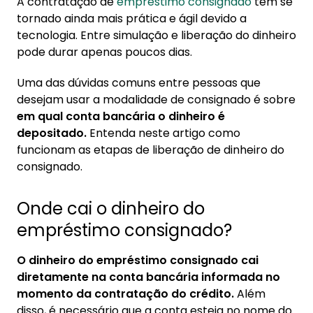
A contratação de
empréstimo consignado
tem se
1. Onde cai o dinheiro do empréstimo
tornado ainda mais prática e ágil devido a
consignado?
tecnologia. Entre simulação e liberação do dinheiro
1.1. Como funciona a liberação de dinheiro do
pode durar apenas poucos dias.
consignado?
Uma das dúvidas comuns entre pessoas que
2. Atraso na liberação de dinheiro do
desejam usar a modalidade de consignado é sobre
consignado
em qual conta bancária o dinheiro é
depositado.
Entenda neste artigo como
3. Como contratar crédito consignado online
funcionam as etapas de liberação de dinheiro do
3.1. Taxa de juros no consignado online
consignado.
Onde cai o dinheiro do
empréstimo consignado?
O dinheiro do empréstimo consignado cai
diretamente na conta bancária informada no
momento da contratação do crédito.
Além
disso, é necessário que a conta esteja no nome do