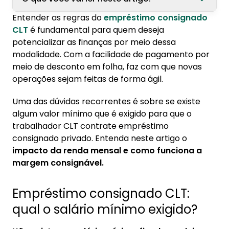
Entender as regras do
empréstimo consignado
1. Empréstimo consignado CLT: qual o salário
CLT
é fundamental para quem deseja
mínimo exigido?
potencializar as finanças por meio dessa
1.1. Salário mínimo na modalidade de
modalidade. Com a facilidade de pagamento por
consignado CLT
meio de desconto em folha, faz com que novas
operações sejam feitas de forma ágil.
1.2. Como calcular a margem consignável
Uma das dúvidas recorrentes é sobre se existe
2. Como contratar empréstimo consignado
algum valor mínimo que é exigido para que o
CLT
trabalhador CLT contrate empréstimo
3. Garantia no empréstimo consignado CLT
consignado privado. Entenda neste artigo o
impacto da renda mensal e como funciona a
4. Isenção do Imposto de Renda movimenta
margem consignável.
crédito consignado CLT
Empréstimo consignado CLT:
qual o salário mínimo exigido?