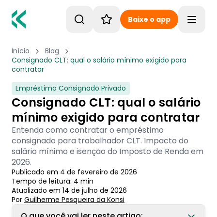
Baixe o app
Toggle
Início
Blog
Consignado CLT: qual o salário mínimo exigido para
contratar
Empréstimo Consignado Privado
Consignado CLT: qual o salário
mínimo exigido para contratar
Entenda como contratar o empréstimo
consignado para trabalhador CLT. Impacto do
salário mínimo e isenção do Imposto de Renda em
2026.
Publicado em
4 de fevereiro de 2026
Tempo de leitura:
4
min
Atualizado em
14 de julho de 2026
Por
Guilherme Pesqueira
 da Konsi
O que você vai ler neste artigo: