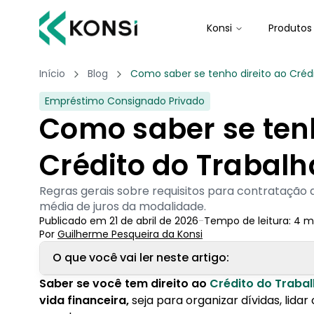
Konsi
Produtos
Início
Blog
Como saber se tenho direito ao Créd
Empréstimo Consignado Privado
Como saber se tenh
Crédito do Trabalh
Regras gerais sobre requisitos para contratação
média de juros da modalidade.
Publicado em
21 de abril de 2026
-
Tempo de leitura:
4
m
Por
Guilherme Pesqueira
 da Konsi
O que você vai ler neste artigo:
Saber se você tem direito ao
Crédito do Traba
1. O que é Crédito do Trabalhador?
vida financeira,
seja para organizar dívidas, lidar