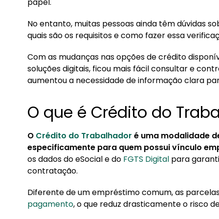
1.1. Quem tem direito ao Crédito do Trabalhad
papel.
2. Requisitos para contratar o Crédito do Traba
No entanto, muitas pessoas ainda têm dúvidas so
quais são os requisitos e como fazer essa verific
2.1. Score de crédito é analisado no consigna
3. Qual a taxa de juros do Crédito do Trabalhad
Com as mudanças nas opções de crédito disponí
soluções digitais, ficou mais fácil consultar e co
4. Como contratar o Crédito do Trabalhador
aumentou a necessidade de informação clara para
O que é Crédito do Trab
O
Crédito do Trabalhador
é uma modalidade d
especificamente para quem possui vínculo emp
os dados do eSocial e do
FGTS Digital
para garanti
contratação.
Diferente de um empréstimo comum, as parcela
pagamento
, o que reduz drasticamente o risco d