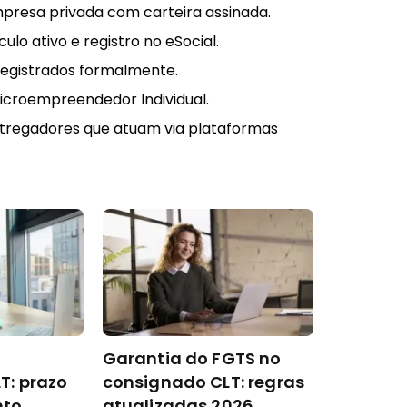
mpresa privada com carteira assinada.
culo ativo e registro no eSocial.
registrados formalmente.
croempreendedor Individual.
ntregadores que atuam via plataformas
Garantia do FGTS no
T: prazo
consignado CLT: regras
to.
atualizadas 2026