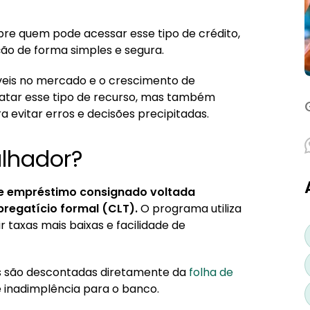
or?
lhador
bre quem pode acessar esse tipo de crédito,
ação de forma simples e segura.
do CLT?
or?
veis no mercado e o crescimento de
ntratar esse tipo de recurso, mas também
 evitar erros e decisões precipitadas.
alhador?
e empréstimo consignado voltada
regatício formal (CLT).
O programa utiliza
r taxas mais baixas e facilidade de
s são descontadas diretamente da
folha de
e inadimplência para o banco.