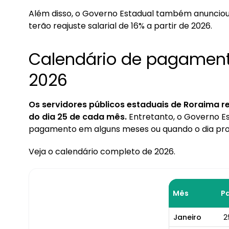
1.2. Como consultar o contracheque
Além disso, o Governo Estadual também anunciou 
terão reajuste salarial de 16% a partir de 2026.
2. Margem consignável servidores estaduais RR
2.1. Como calcular a margem consignável
Calendário de pagament
3. Reajuste para servidores em Roraima
2026
Os servidores públicos estaduais de Roraima r
do dia 25 de cada mês.
Entretanto, o Governo Es
pagamento em alguns meses ou quando o dia pro
Veja o calendário completo de 2026.
Mês
P
Janeiro
2