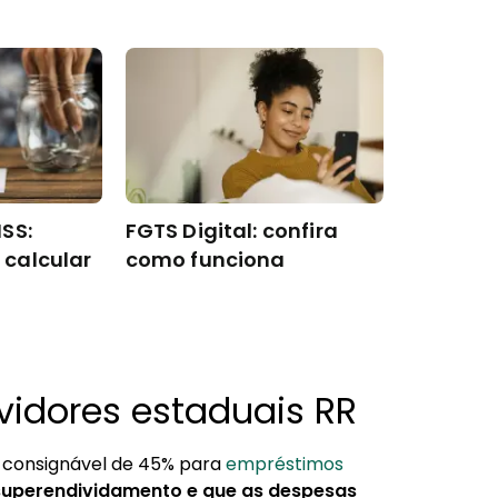
SS:
FGTS Digital: confira
calcular
como funciona
idores estaduais RR
 consignável de 45% para
empréstimos
o superendividamento e que as despesas