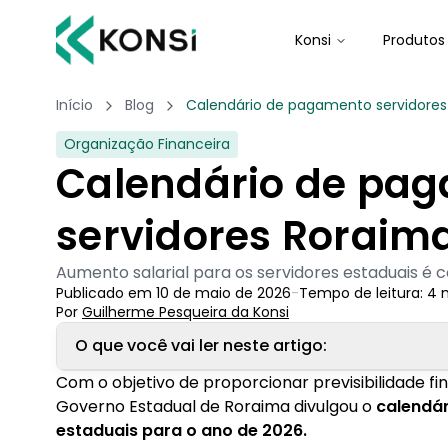
Konsi
Produtos
Início
Blog
Calendário de pagamento servidores
Organização Financeira
Calendário de pa
servidores Roraim
Aumento salarial para os servidores estaduais é 
Publicado em
10 de maio de 2026
-
Tempo de leitura:
4
m
Por
Guilherme Pesqueira
 da Konsi
O que você vai ler neste artigo:
Com o objetivo de proporcionar previsibilidade fi
1. Calendário de pagamento servidores Roraim
Governo Estadual de Roraima divulgou o
calendá
1.1. 13° salário dos servidores de Roraima
estaduais para o ano de 2026.