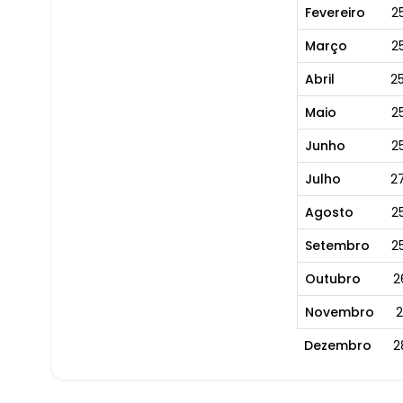
Fevereiro
2
Março
2
Abril
2
Maio
2
Junho
2
Julho
2
Agosto
2
Setembro
2
Outubro
2
Novembro
2
Dezembro
2