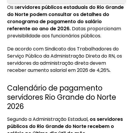
Os s
ervidores públicos estaduais do Rio Grande
1. Calendário de pagamento servidores Rio
do Norte podem consultar os detalhes do
Grande do Norte 2026
cronograma de pagamento do salário
1.1. Como consultar o contracheque
referente ao ano de 2026.
Datas proporcionam
previsibilidade aos funcionários públicos.
2. Carreiras no serviço público no RN
De acordo com Sindicato dos Trabalhadores do
3. Margem consignável servidores estaduais
Serviço Público da Administração Direta do RN, os
RN
servidores da administração direta devem
3.1. Como calcular a margem consignável
receber aumento salarial em 2026 de 4,26%.
4. Reajuste para servidores no RN
Calendário de pagamento
servidores Rio Grande do Norte
2026
Segundo a Administração Estadual,
os servidores
públicos do Rio Grande do Norte recebem o