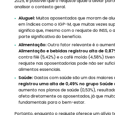
2025, é possível que o reajuste ajude a aliviar p
analisar o contexto geral.
Aluguel:
Muitos aposentados que moram de alug
em índices como o IGP-M, que muitas vezes sup
significa que, mesmo com o reajuste do INSS,
parte significativa do benefício.
Alimentação:
Outro fator relevante é o aument
Alimentação e bebidas registrou alta de 0,8
contra filé (5,42%) e o café moído (4,58%) tive
reajuste nas aposentadorias pode não ser sufic
alimentos essenciais.
Saúde:
Gastos com saúde são um dos maiores 
registrou uma alta de 0,49% no grupo Saúde
aumento nos planos de saúde (0,53%), resultado
afeta diretamente os aposentados, já que muita
fundamentais para o bem-estar.
Portanto, enquanto o reajuste oferece um alívio