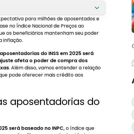
pectativa para milhões de aposentados e
o INSS em 2025?
base no Índice Nacional de Preços ao
que os beneficiários mantenham seu poder
 a inflação?
 inflação.
a dos aposentados?
aposentadorias do INSS em 2025 será
 aposentados
eajuste afeta o poder de compra dos
ixas
. Além disso, vamos entender a relação
tados nos gastos mensais?
que pode oferecer mais crédito aos
das aposentadorias do
25 será baseado no INPC,
o índice que