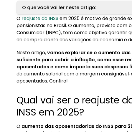
O que você vai ler neste artigo:
O
reajuste do INSS
em 2025 é motivo de grande ex
1. Qual vai ser o reajuste das aposentadorias d
pensionistas no Brasil. O aumento, previsto com 
Consumidor (INPC), tem como objetivo garantir 
2. O aumento do INSS será suficiente para cobrir
de compra diante das variações da economia e da
3. Como o aumento impacta o poder de compr
Neste artigo,
vamos explorar se o aumento das 
4. Impacto do aumento nas despesas fixas dos
suficiente para cobrir a inflação, como esse r
aposentados e como impacta suas despesas f
5. Empréstimo consignado pode ajudar aposen
do aumento salarial com a margem consignável, 
aposentados. Confira!
Qual vai ser o reajuste 
INSS em 2025?
O
aumento das aposentadorias do INSS para 20