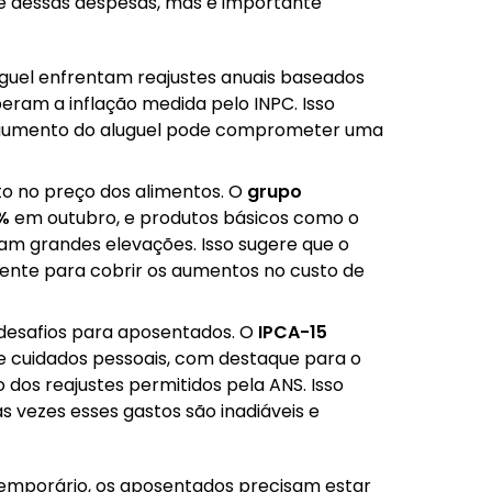
arte dessas despesas, mas é importante
uel enfrentam reajustes anuais baseados
eram a inflação medida pelo INPC. Isso
 o aumento do aluguel pode comprometer uma
o no preço dos alimentos. O
grupo
7%
em outubro, e produtos básicos como o
ram grandes elevações. Isso sugere que o
iente para cobrir os aumentos no custo de
desafios para aposentados. O
IPCA-15
e cuidados pessoais, com destaque para o
 dos reajustes permitidos pela ANS. Isso
s vezes esses gastos são inadiáveis e
 temporário, os aposentados precisam estar