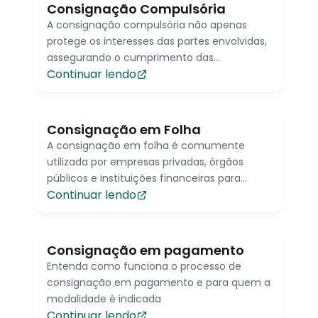
Consignação Compulsória
A consignação compulsória não apenas
protege os interesses das partes envolvidas,
assegurando o cumprimento das
Continuar lendo
obrigações contratuais, mas também
promove a segurança jurídica e a resolução
imparcial de disputas, fundamentais para o
funcionamento eficaz do sistema jurídico.
Consignação em Folha
A consignação em folha é comumente
utilizada por empresas privadas, órgãos
públicos e instituições financeiras para
Continuar lendo
oferecer crédito aos funcionários, servidores
públicos, aposentados e pensionistas.
Consignação em pagamento
Entenda como funciona o processo de
consignação em pagamento e para quem a
modalidade é indicada
Continuar lendo