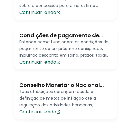
sobre a concessão para empréstimo
Continuar lendo
consignado
Condições de pagamento de
empréstimo
Entenda como funcionam as condições de
pagamento do empréstimo consignado,
incluindo desconto em folha, prazos, taxas
Continuar lendo
de juros e o valor das parcelas. Saiba mais!
Conselho Monetário Nacional
(CMN)
Suas atribuições abrangem desde a
definição de metas de inflação até a
regulação das atividades bancárias,
Continuar lendo
passando pelo controle da oferta monetária
e pela gestão dos recursos do Sistema
Financeiro Nacional (SFN).