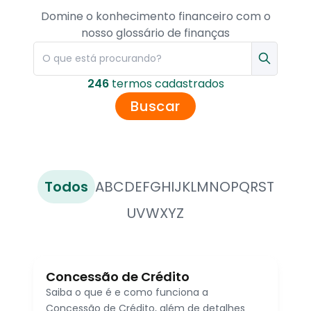
Domine o konhecimento financeiro com o
nosso glossário de finanças
246
termo
s
cadastrado
s
Buscar
Todos
A
B
C
D
E
F
G
H
I
J
K
L
M
N
O
P
Q
R
S
T
U
V
W
X
Y
Z
Concessão de Crédito
Saiba o que é e como funciona a
Concessão de Crédito, além de detalhes