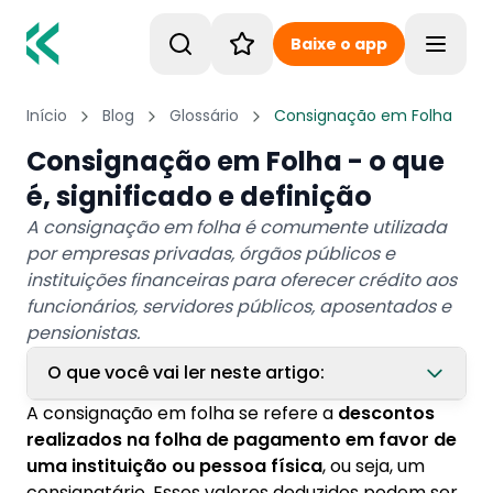
Baixe o app
Toggle
Início
Blog
Glossário
Consignação em Folha
Consignação em Folha - o que
é, significado e definição
A consignação em folha é comumente utilizada
por empresas privadas, órgãos públicos e
instituições financeiras para oferecer crédito aos
funcionários, servidores públicos, aposentados e
pensionistas.
O que você vai ler neste artigo:
A consignação em folha se refere a
descontos
1. Como funciona a consignação em folha?
realizados na folha de pagamento em favor de
uma instituição ou pessoa física
, ou seja, um
2. Benefícios da consignação em folha
consignatário. Esses valores deduzidos podem ser