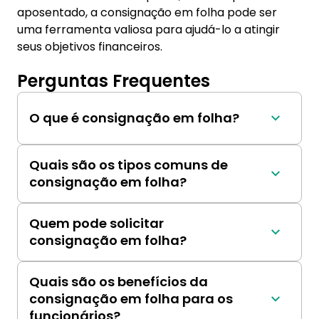
aposentado, a consignação em folha pode ser
uma ferramenta valiosa para ajudá-lo a atingir
seus objetivos financeiros.
Perguntas Frequentes
O que é consignação em folha?
A consignação em folha é um método de 
pagamento em que um funcionário autoriza 
Quais são os tipos comuns de
seu empregador a deduzir determinados 
consignação em folha?
valores diretamente de seu salário antes 
Os tipos comuns de consignação em folha 
mesmo de recebê-lo.
incluem pagamentos de empréstimos, 
Quem pode solicitar
financiamentos, planos de saúde, seguros, 
consignação em folha?
contribuições sindicais e outras despesas 
Funcionários de empresas privadas, 
autorizadas pelo funcionário.
servidores públicos, aposentados e 
Quais são os benefícios da
pensionistas são geralmente elegíveis para 
consignação em folha para os
solicitar consignação em folha, dependendo 
funcionários?