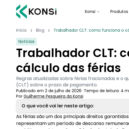
Konsi
Produtos
Início
Blog
Trabalhador CLT: como funciona o cál
Notícias
Trabalhador CLT: 
cálculo das férias
Regras atualizadas sobre férias fracionadas e o q
(CLT) sobre o prazo de pagamento.
Publicado em
2 de julho de 2026
-
Tempo de leitura:
4
m
Por
Guilherme Pesqueira
 da Konsi
O que você vai ler neste artigo:
As férias são um dos principais direitos garantid
1. Como funciona o cálculo das férias?
representam um período de descanso remunera