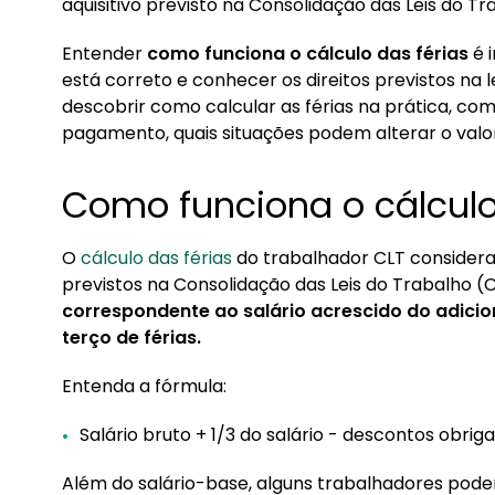
1.1. O que pode alterar o valor das férias?
aquisitivo previsto na Consolidação das Leis do Tr
2. Como funciona as férias fracionadas?
Entender
como funciona o cálculo das férias
é 
está correto e conhecer os direitos previstos na 
2.1. Regras para a venda de férias
descobrir como calcular as férias na prática, com
3. Prazo para pagamento das férias
pagamento, quais situações podem alterar o valor 
4. Período aquisitivo no regime CLT
Como funciona o cálculo
O
cálculo das férias
do trabalhador CLT considera
previstos na Consolidação das Leis do Trabalho (
correspondente ao salário acrescido do adicio
terço de férias.
Entenda a fórmula:
Salário bruto + 1/3 do salário - descontos obriga
Além do salário-base, alguns trabalhadores podem 