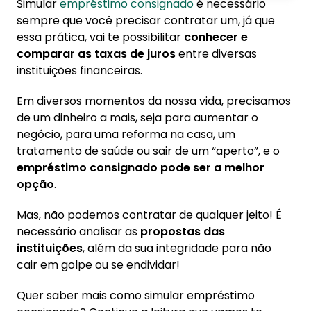
Simular
empréstimo consignado
é necessário
1. O que é empréstimo consignado?
sempre que você precisar contratar um, já que
essa prática, vai te possibilitar
conhecer e
2. Por que o empréstimo consignado é a
comparar as taxas de juros
entre diversas
melhor opção?
instituições financeiras.
3. O que significa simular algo?
Em diversos momentos da nossa vida, precisamos
4. Como funciona um simulador de crédito
de um dinheiro a mais, seja para aumentar o
consignado?
negócio, para uma reforma na casa, um
tratamento de saúde ou sair de um “aperto”, e o
5. Por que simular empréstimo consignado?
empréstimo consignado pode ser a melhor
5.1. Você fica sabendo qual sua margem
opção
.
consignável
Mas, não podemos contratar de qualquer jeito! É
5.2. Consegue ver quais as opções de taxas
necessário analisar as
propostas das
de juros disponíveis no mercado
instituições
, além da sua integridade para não
5.3. Consegue ver o CET
cair em golpe ou se endividar!
5.4. Ter uma boa organização financeira
Quer saber mais como simular empréstimo
6. Simule empréstimo consignado pelo app da