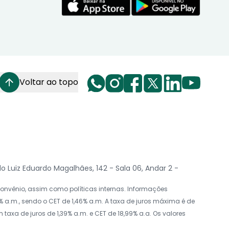
Voltar ao topo
Luiz Eduardo Magalhães, 142 - Sala 06, Andar 2 -
nvênio, assim como políticas internas. Informações
 a.m., sendo o CET de 1,46% a.m. A taxa de juros máxima é de
axa de juros de 1,39% a.m. e CET de 18,99% a.a. Os valores