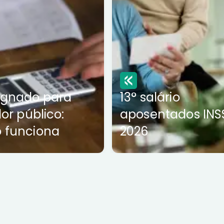
ignado para
13° salário
dor público:
aposentados INS
 funciona
2026