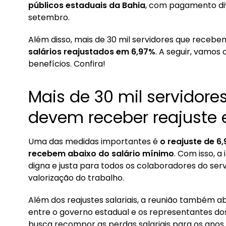
1. Mais de 30 mil servidores públicos da Bahia
públicos estaduais da Bahia
, com pagamento div
setembro.
2. Confira outros benefícios para servidores pú
Além disso, mais de 30 mil servidores que recebe
salários reajustados em 6,97%
. A seguir, vamos
benefícios. Confira!
Mais de 30 mil servidore
devem receber reajuste
Uma das medidas importantes é
o reajuste de 6
recebem abaixo do salário mínimo
. Com isso, a
digna e justa para todos os colaboradores do se
valorização do trabalho.
Além dos reajustes salariais, a reunião também a
entre o governo estadual e os representantes dos
busca recompor as perdas salariais para os anos 