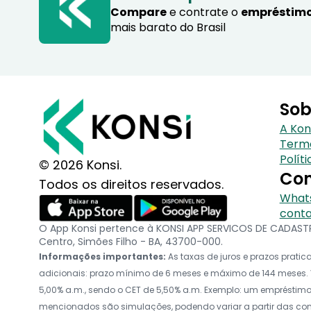
Compare
e contrate o
empréstimo
mais barato do Brasil
Sob
A Kon
Term
Polít
© 2026 Konsi.
Con
Todos os direitos reservados.
Whats
conta
O App Konsi pertence à KONSI APP SERVICOS DE CADASTRO
Centro, Simões Filho - BA, 43700-000.
Informações importantes:
As taxas de juros e prazos prat
adicionais: prazo mínimo de 6 meses e máximo de 144 meses. V
5,00% a.m., sendo o CET de 5,50% a.m. Exemplo: um empréstimo d
mencionados são simulações, podendo variar a partir das c