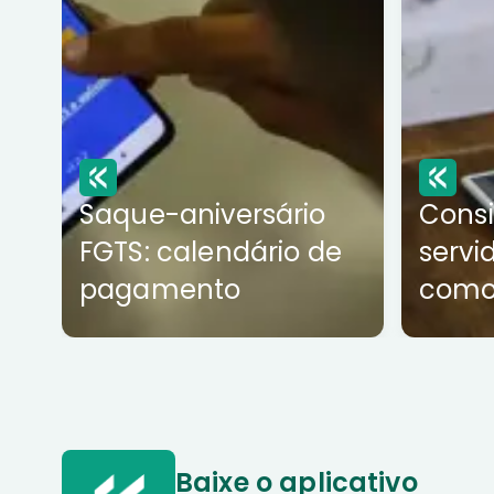
Saque-aniversário
Cons
FGTS: calendário de
servi
pagamento
como
Baixe o aplicativo