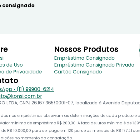
 consignado
re
Nossos Produtos
si
Empréstimo Consignado
os de Uso
Empréstimo Consignado Privado
ica de Privacidade
Cartão Consignado
tato
App • (11) 99900-6214
to@konsi.com.br
 LTDA, CNPJ 26.167.365/0001-07, localizado à Avenida Deputado 
icados nos empréstimos observam as determinações de cada produto e co
alor mínimo de empréstimo R$ 200,00. A taxa de juros mínima é de 1,39%
e R$ 10.000,00 para ser pago em 120 parcelas mensais de R$ 177,21 com t
ondições no momento da contratação.