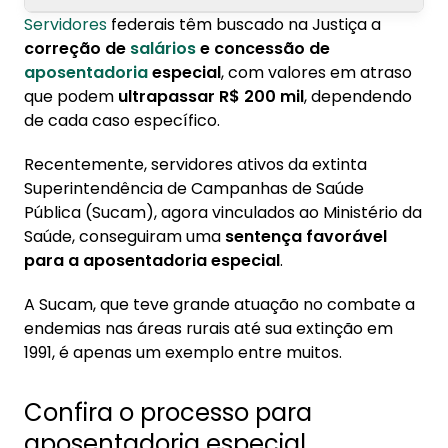
Servidores
federais têm buscado na Justiça a
1. Confira o processo para aposentadoria
correção de
salários
e concessão de
especial
aposentadoria
especial
, com valores em atraso
que podem
ultrapassar R$ 200 mil
, dependendo
2. Conheça a Konsi
de cada caso específico.
3. Outras ações em andamento
Recentemente, servidores ativos da extinta
Superintendência de Campanhas de Saúde
Pública (Sucam), agora vinculados ao Ministério da
Saúde, conseguiram uma
sentença favorável
para a aposentadoria especial
.
A Sucam, que teve grande atuação no combate a
endemias nas áreas rurais até sua extinção em
1991, é apenas um exemplo entre muitos.
Confira o processo para
aposentadoria especial