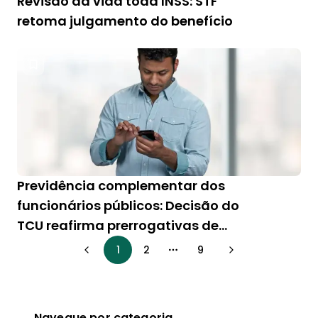
Revisão da vida toda INSS: STF
retoma julgamento do benefício
Previdência complementar dos
funcionários públicos: Decisão do
TCU reafirma prerrogativas de
servidor federal
1
2
9
More pages
Navegue por categoria