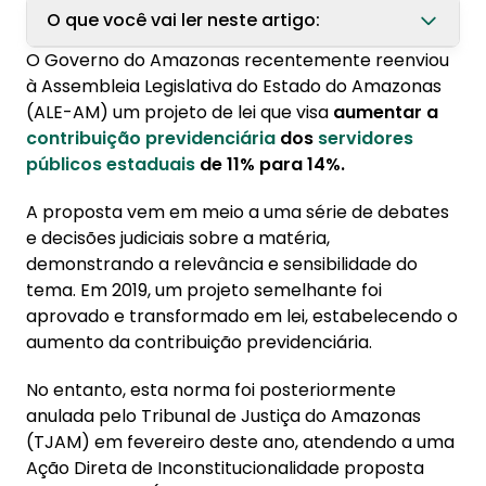
O que você vai ler neste artigo:
O Governo do Amazonas recentemente reenviou
1. O que diz o PL que quer aumentar
à Assembleia Legislativa do Estado do Amazonas
contribuição previdenciária de servidores
(ALE-AM) um projeto de lei que visa
aumentar a
públicos?
contribuição previdenciária
dos
servidores
públicos estaduais
de 11% para 14%.
2. Como funciona a aposentadoria para
servidores públicos?
A proposta vem em meio a uma série de debates
e decisões judiciais sobre a matéria,
demonstrando a relevância e sensibilidade do
tema. Em 2019, um projeto semelhante foi
aprovado e transformado em lei, estabelecendo o
aumento da contribuição previdenciária.
No entanto, esta norma foi posteriormente
anulada pelo Tribunal de Justiça do Amazonas
(TJAM) em fevereiro deste ano, atendendo a uma
Ação Direta de Inconstitucionalidade proposta