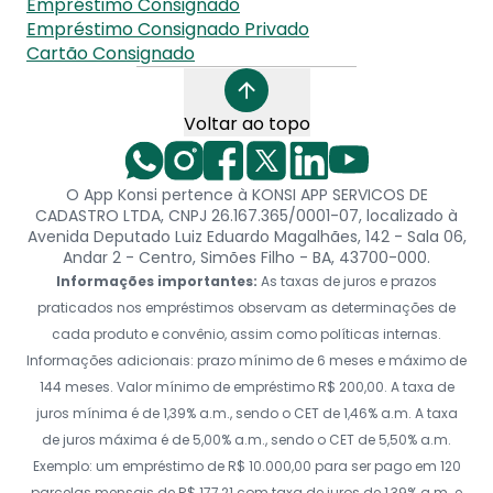
Empréstimo Consignado
Empréstimo Consignado Privado
Cartão Consignado
Voltar ao topo
O App Konsi pertence à KONSI APP SERVICOS DE
CADASTRO LTDA, CNPJ 26.167.365/0001-07, localizado à
Avenida Deputado Luiz Eduardo Magalhães, 142 - Sala 06,
Andar 2 - Centro, Simões Filho - BA, 43700-000.
Informações importantes:
As taxas de juros e prazos
praticados nos empréstimos observam as determinações de
cada produto e convênio, assim como políticas internas.
Informações adicionais: prazo mínimo de 6 meses e máximo de
144 meses. Valor mínimo de empréstimo R$ 200,00. A taxa de
juros mínima é de 1,39% a.m., sendo o CET de 1,46% a.m. A taxa
de juros máxima é de 5,00% a.m., sendo o CET de 5,50% a.m.
Exemplo: um empréstimo de R$ 10.000,00 para ser pago em 120
parcelas mensais de R$ 177,21 com taxa de juros de 1,39% a.m. e