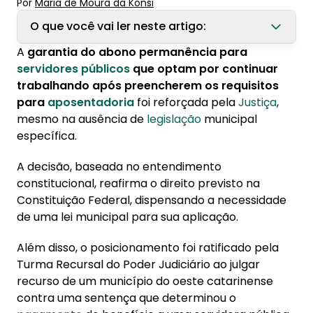
Por
Maria de Moura
 da Konsi
O que você vai ler neste artigo:
A
garantia do abono permanência para
1. Servidor público tem direito a Abono de
servidores públicos
que optam por continuar
Permanência mesmo sem lei municipal,
trabalhando após preencherem os requisitos
decide Justiça
para
aposentadoria
foi reforçada pela
Justiça
,
mesmo na ausência de
legislação
municipal
2. Como solicitar o Abono de Permanência?
específica.
3. Requisitos para receber o Abono de
A decisão, baseada no entendimento
Permanência
constitucional, reafirma o direito previsto na
Constituição Federal, dispensando a necessidade
de uma lei municipal para sua aplicação.
Além disso, o posicionamento foi ratificado pela
Turma Recursal do Poder Judiciário ao julgar
recurso de um município do oeste catarinense
contra uma sentença que determinou o