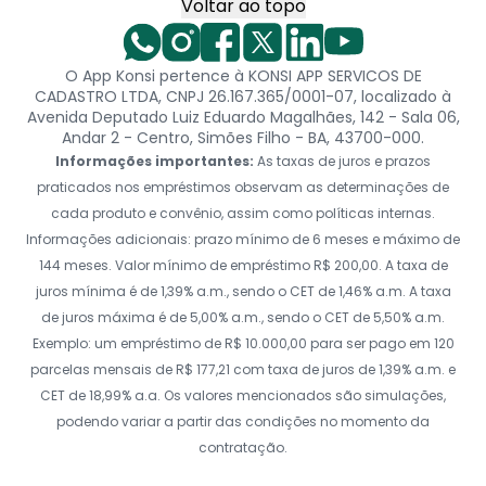
Voltar ao topo
O App Konsi pertence à KONSI APP SERVICOS DE
CADASTRO LTDA, CNPJ 26.167.365/0001-07, localizado à
Avenida Deputado Luiz Eduardo Magalhães, 142 - Sala 06,
Andar 2 - Centro, Simões Filho - BA, 43700-000.
Informações importantes:
As taxas de juros e prazos
praticados nos empréstimos observam as determinações de
cada produto e convênio, assim como políticas internas.
Informações adicionais: prazo mínimo de 6 meses e máximo de
144 meses. Valor mínimo de empréstimo R$ 200,00. A taxa de
juros mínima é de 1,39% a.m., sendo o CET de 1,46% a.m. A taxa
de juros máxima é de 5,00% a.m., sendo o CET de 5,50% a.m.
Exemplo: um empréstimo de R$ 10.000,00 para ser pago em 120
parcelas mensais de R$ 177,21 com taxa de juros de 1,39% a.m. e
CET de 18,99% a.a. Os valores mencionados são simulações,
podendo variar a partir das condições no momento da
contratação.