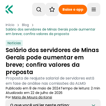
Baixe o app
Toggle
Início
Blog
Salário dos servidores de Minas Gerais pode aumentar
em breve; confira valores da proposta
Notícias
Salário dos servidores de Minas
Gerais pode aumentar em
breve; confira valores da
proposta
Proposta de reajuste salarial de servidores está
em fase de análise nas comissões da ALMG
Publicado em
8 de maio de 2024
Tempo de leitura:
2
min
Atualizado em
22 de julho de 2026
Por
Maria de Moura
 da Konsi
O que você vai ler neste artigo: