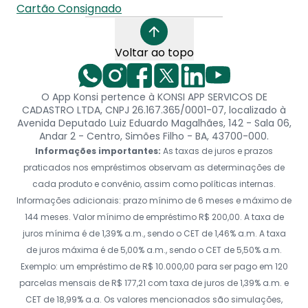
Cartão Consignado
Voltar ao topo
O App Konsi pertence à KONSI APP SERVICOS DE
CADASTRO LTDA, CNPJ 26.167.365/0001-07, localizado à
Avenida Deputado Luiz Eduardo Magalhães, 142 - Sala 06,
Andar 2 - Centro, Simões Filho - BA, 43700-000.
Informações importantes:
As taxas de juros e prazos
praticados nos empréstimos observam as determinações de
cada produto e convênio, assim como políticas internas.
Informações adicionais: prazo mínimo de 6 meses e máximo de
144 meses. Valor mínimo de empréstimo R$ 200,00. A taxa de
juros mínima é de 1,39% a.m., sendo o CET de 1,46% a.m. A taxa
de juros máxima é de 5,00% a.m., sendo o CET de 5,50% a.m.
Exemplo: um empréstimo de R$ 10.000,00 para ser pago em 120
parcelas mensais de R$ 177,21 com taxa de juros de 1,39% a.m. e
CET de 18,99% a.a. Os valores mencionados são simulações,