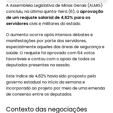
A Assembleia Legislativa de Minas Gerais (ALMG)
1. Contexto das negociações
concluiu, na última quinta-feira (6), a
aprovação
de um reajuste salarial de 4,62% para os
2. Próximos passos do aumento salarial
servidores
civis e militares do estado.
3. Conheça a Konsi — Consignado do seu jeito
O aumento ocorre após intensos debates e
manifestações por parte dos servidores,
especialmente aqueles das áreas de segurança e
saúde. O reajuste foi aprovado com 64 votos
favoráveis e contou com o apoio de todos os
deputados presentes na sessão.
Este índice de 4,62% havia sido proposto pelo
governo estadual no início da semana e
incorporado ao projeto por meio de uma emenda
de consenso entre os deputados.
Contexto das negociações