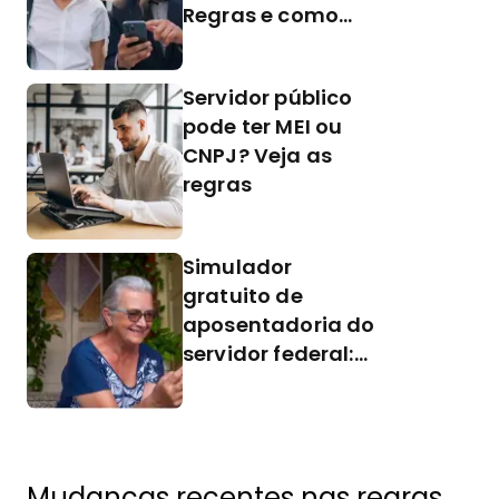
Regras e como
pedir
Servidor público
pode ter MEI ou
CNPJ? Veja as
regras
Simulador
gratuito de
aposentadoria do
servidor federal:
como usar
Mudanças recentes nas regras