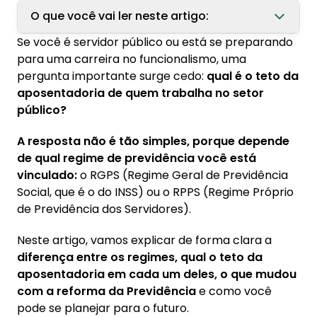
O que você vai ler neste artigo:
Se você é servidor público ou está se preparando
1. O que é RPPS e RGPS: entenda os regimes de
para uma carreira no funcionalismo, uma
previdência
pergunta importante surge cedo:
qual é o teto da
1.1. Diferença entre regime próprio (RPPS) e
aposentadoria de quem trabalha no setor
regime geral (RGPS)
público?
1.2. Quem se enquadra em cada regime
A resposta não é tão simples, porque depende
de qual regime de previdência você está
2. Qual é o teto da aposentadoria pelo RGPS?
vinculado:
o RGPS (Regime Geral de Previdência
2.1. Valor atualizado do teto do INSS em 2025
Social, que é o do INSS) ou o RPPS (Regime Próprio
de Previdência dos Servidores).
3. Como funciona o teto da aposentadoria no
RPPS
Neste artigo, vamos explicar de forma clara a
3.1. Teto para servidores que ingressaram
diferença entre os regimes, qual o teto da
antes e depois da reforma
aposentadoria em cada um deles, o que mudou
3.2. Regras específicas para servidores
com a reforma da Previdência
e como você
federais, estaduais e municipais
pode se planejar para o futuro.