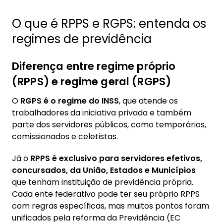
3.3. Como funciona a previdência
O que é RPPS e RGPS: entenda os
complementar para servidores federais?
regimes de previdência
3.4. E como funciona para servidores
estaduais e municipais
Diferença entre regime próprio
4. Mudanças recentes nas regras de
(RPPS) e regime geral (RGPS)
aposentadoria do servidor público
4.1. O que mudou após a reforma da
O
RGPS
é o regime do INSS
, que atende os
Previdência
trabalhadores da iniciativa privada e também
parte dos servidores públicos, como temporários,
5. Como calcular a aposentadoria do servidor
comissionados e celetistas.
público
5.1. Fatores que influenciam o valor da
Já o
RPPS é exclusivo para servidores efetivos,
aposentadoria
concursados, da União, Estados e Municípios
que tenham instituição de previdência própria.
5.2. Exemplo prático de cálculo
Cada ente federativo pode ter seu próprio RPPS
considerando o teto
com regras específicas, mas muitos pontos foram
6. Como consultar a minha aposentadoria?
unificados pela reforma da Previdência (EC