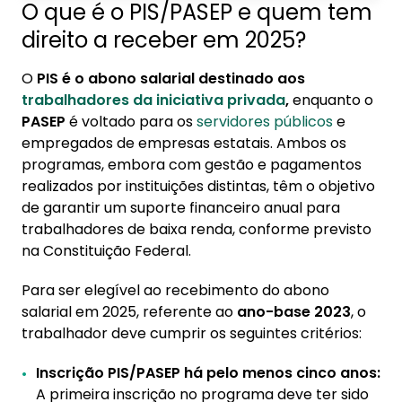
O que é o PIS/PASEP e quem tem
1. O que é o PIS/PASEP e quem tem direito a
direito a receber em 2025?
receber em 2025?
O
PIS
é o abono salarial destinado aos
2. Como consultar o PIS/PASEP 2025?
trabalhadores da iniciativa privada
,
enquanto o
3. Calendário PIS/PASEP 2025: unificado e
PASEP
é voltado para os
servidores públicos
e
atualizado
empregados de empresas estatais. Ambos os
programas, embora com gestão e pagamentos
4. Qual o valor do PIS/PASEP em 2025?
realizados por instituições distintas, têm o objetivo
de garantir um suporte financeiro anual para
5. Problemas com o PIS/PASEP: o que fazer se
trabalhadores de baixa renda, conforme previsto
não recebi ou o valor veio errado?
na Constituição Federal.
Para ser elegível ao recebimento do abono
salarial em 2025, referente ao
ano-base 2023
, o
trabalhador deve cumprir os seguintes critérios:
Inscrição PIS/PASEP há pelo menos cinco anos:
A primeira inscrição no programa deve ter sido