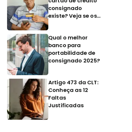
cartão de crédito
consignado
existe? Veja se os
bancos fazem
Qual o melhor
banco para
portabilidade de
consignado 2025?
Artigo 473 da CLT:
Conheça as 12
Faltas
Justificadas