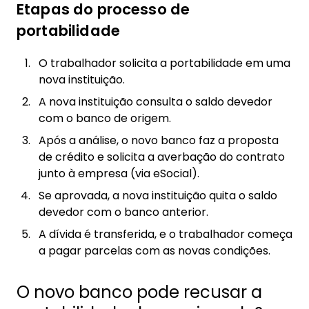
Etapas do processo de
5.1. Garantias previstas na legislação
portabilidade
5.2. Prazos e procedimentos que o banco
deve seguir
O trabalhador solicita a portabilidade em uma
6. Dicas para aumentar as chances de
nova instituição.
aprovação da portabilidade de empréstimo
A nova instituição consulta o saldo devedor
com o banco de origem.
6.1. Como organizar e revisar a
documentação antes de solicitar
Após a análise, o novo banco faz a proposta
de crédito e solicita a averbação do contrato
6.2. Como saber o melhor banco para
junto à empresa (via eSocial).
aprovação de portabilidade de
empréstimo?
Se aprovada, a nova instituição quita o saldo
devedor com o banco anterior.
A dívida é transferida, e o trabalhador começa
a pagar parcelas com as novas condições.
O novo banco pode recusar a