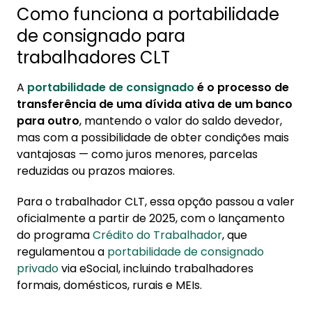
Como funciona a portabilidade
3.1. Análise de crédito e política interna da
de consignado para
instituição
trabalhadores CLT
3.2. Documentação incompleta ou incorreta
3.3. Incompatibilidade de margem
A
portabilidade de consignado
é o processo de
consignável
transferência de uma dívida ativa de um banco
para outro
, mantendo o valor do saldo devedor,
4. O que fazer se o banco recusar a sua
mas com a possibilidade de obter condições mais
portabilidade de crédito
vantajosas — como juros menores, parcelas
4.1. Como solicitar a justificativa formal da
reduzidas ou prazos maiores.
recusa
Para o trabalhador CLT, essa opção passou a valer
4.2. Quando recorrer a outros bancos ou
oficialmente a partir de 2025, com o lançamento
instituições
do programa
Crédito do Trabalhador
, que
4.3. Como registrar reclamação em órgãos
regulamentou a
portabilidade de consignado
de defesa do consumidor
privado
via eSocial, incluindo trabalhadores
formais, domésticos, rurais e MEIs.
5. Direitos do trabalhador CLT na
portabilidade de consignado