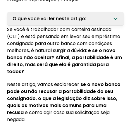
O que você vai ler neste artigo:
Se você é trabalhador com carteira assinada
1. Como funciona a portabilidade de
(CLT) e está pensando em levar seu empréstimo
consignado para trabalhadores CLT
consignado para outro banco com condições
1.1. Etapas do processo de portabilidade
melhores, é natural surgir a dúvida:
e se o novo
banco não aceitar? Afinal, a portabilidade é um
2. O novo banco pode recusar a portabilidade
direito, mas será que ela é garantida para
de consignado?
todos?
2.1. O que diz a regulamentação do Banco
Neste artigo, vamos esclarecer
se o novo banco
Central
pode ou não recusar a portabilidade do seu
2.2. Situações em que a recusa é permitida
consignado, o que a legislação diz sobre isso,
2.3. Quando a recusa pode ser considerada
quais os motivos mais comuns para uma
abusiva
recusa
e como agir caso sua solicitação seja
negada.
3. Principais motivos que levam o banco a
recusar a portabilidade de consignado