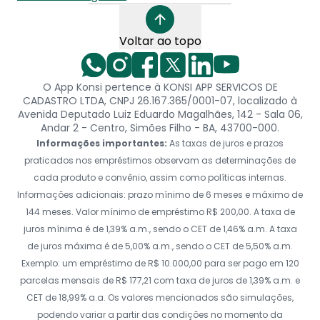
Voltar ao topo
O App Konsi pertence à KONSI APP SERVICOS DE
CADASTRO LTDA, CNPJ 26.167.365/0001-07, localizado à
Avenida Deputado Luiz Eduardo Magalhães, 142 - Sala 06,
Andar 2 - Centro, Simões Filho - BA, 43700-000.
Informações importantes:
As taxas de juros e prazos
praticados nos empréstimos observam as determinações de
cada produto e convênio, assim como políticas internas.
Informações adicionais: prazo mínimo de 6 meses e máximo de
144 meses. Valor mínimo de empréstimo R$ 200,00. A taxa de
juros mínima é de 1,39% a.m., sendo o CET de 1,46% a.m. A taxa
de juros máxima é de 5,00% a.m., sendo o CET de 5,50% a.m.
Exemplo: um empréstimo de R$ 10.000,00 para ser pago em 120
parcelas mensais de R$ 177,21 com taxa de juros de 1,39% a.m. e
CET de 18,99% a.a. Os valores mencionados são simulações,
podendo variar a partir das condições no momento da