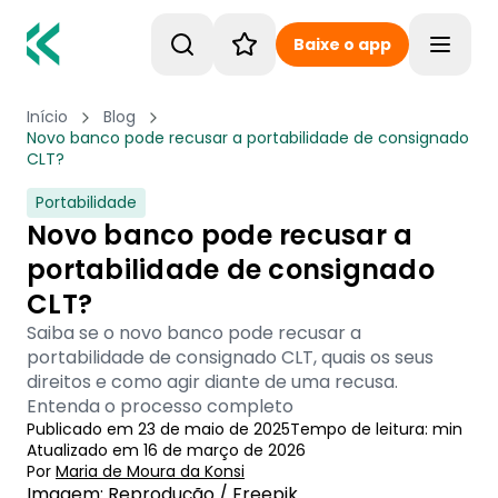
Baixe o app
Toggle
Início
Blog
Novo banco pode recusar a portabilidade de consignado
CLT?
Portabilidade
Novo banco pode recusar a
portabilidade de consignado
CLT?
Saiba se o novo banco pode recusar a
portabilidade de consignado CLT, quais os seus
direitos e como agir diante de uma recusa.
Entenda o processo completo
Publicado em
23 de maio de 2025
Tempo de leitura:
min
Atualizado em
16 de março de 2026
Por
Maria de Moura
 da Konsi
Imagem: Reprodução / Freepik