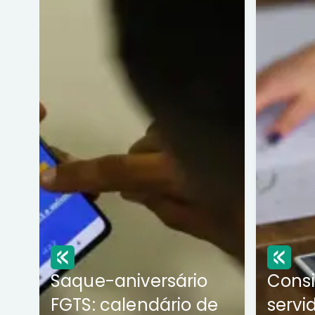
Saque-aniversário
Cons
FGTS: calendário de
servi