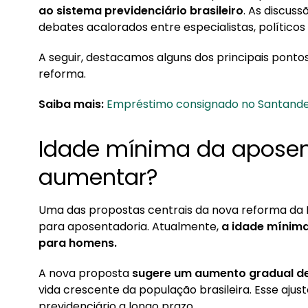
1. Idade mínima da aposentadoria vai aumentar
ao sistema previdenciário brasileiro
. As discus
debates acalorados entre especialistas, políticos
2. Alterações nas alíquotas de contribuição
A seguir, destacamos alguns dos principais pont
3. Novo modelo de cálculo dos benefícios
reforma.
4. Conheça a Konsi
Saiba mais:
Empréstimo consignado no Santande
5. Quais os possíveis impactos da Reforma da P
Idade mínima da aposen
aumentar?
Uma das propostas centrais da nova reforma da 
para aposentadoria. Atualmente,
a idade mínima
para homens.
A nova proposta
sugere um aumento gradual d
vida crescente da população brasileira. Esse ajust
previdenciário a longo prazo.