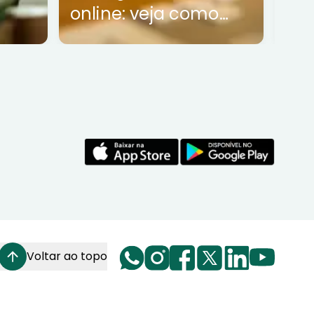
online: veja como
funciona
Voltar ao topo