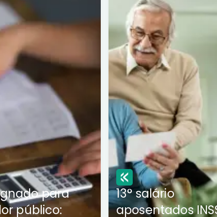
ignado para
13° salário
dor público:
aposentados INS