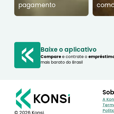
pagamento
como
Baixe o aplicativo
Compare
e contrate o
empréstimo
mais barato do Brasil
Sob
A Kon
Term
Polít
© 2026 Konsi.