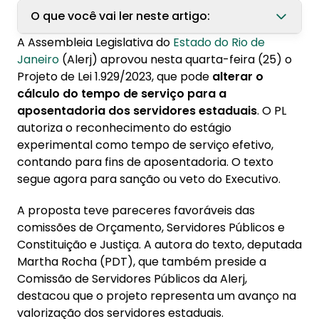
O que você vai ler neste artigo:
A Assembleia Legislativa do
Estado do Rio de
1. Tribunal de contas apoia a mudança na
Janeiro
(Alerj) aprovou nesta quarta-feira (25) o
aposentadoria de servidor estadual
Projeto de Lei 1.929/2023, que pode
alterar o
cálculo do tempo de serviço para a
2. Problemas na contagem de tempo
aposentadoria dos servidores estaduais
. O PL
autoriza o reconhecimento do estágio
experimental como tempo de serviço efetivo,
contando para fins de aposentadoria. O texto
segue agora para sanção ou veto do Executivo.
A proposta teve pareceres favoráveis das
comissões de Orçamento, Servidores Públicos e
Constituição e Justiça. A autora do texto, deputada
Martha Rocha (PDT), que também preside a
Comissão de Servidores Públicos da Alerj,
destacou que o projeto representa um avanço na
valorização dos servidores estaduais.