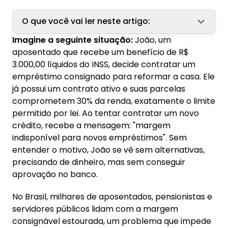
O que você vai ler neste artigo:
Imagine a seguinte situação:
João, um
1. O que é margem consignável e como
aposentado que recebe um benefício de R$
funciona?
3.000,00 líquidos do INSS, decide contratar um
1.1. Percentuais de margem consignável
empréstimo consignado para reformar a casa. Ele
já possui um contrato ativo e suas parcelas
2. Principais razões para margem estourada
comprometem 30% da renda, exatamente o limite
2.1. Contratação de múltiplos empréstimos
permitido por lei. Ao tentar contratar um novo
consignados
crédito, recebe a mensagem: "margem
indisponível para novos empréstimos". Sem
2.2. Alterações no salário do servidor público
entender o motivo, João se vê sem alternativas,
3. Estou com margem estourada: o que fazer?
precisando de dinheiro, mas sem conseguir
aprovação no banco.
3.1. Refinanciamento do consignado
3.2. Portabilidade de consignado
No Brasil, milhares de aposentados, pensionistas e
servidores públicos lidam com a margem
3.3. Revisão de descontos na folha de
consignável estourada, um problema que impede
pagamento