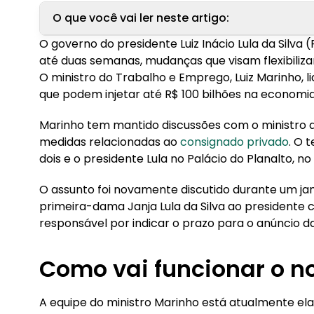
O que você vai ler neste artigo:
O governo do presidente Luiz Inácio Lula da Silva
1. Como vai funcionar o novo consignado?
até duas semanas, mudanças que visam flexibiliz
O ministro do Trabalho e Emprego, Luiz Marinho, l
2. Fim do saque-aniversário do FGTS
que podem injetar até R$ 100 bilhões na economia
3. Qual vai ser a margem do novo empréstimo 
Marinho tem mantido discussões com o ministro 
4. Qual será a margem do novo empréstimo co
medidas relacionadas ao
consignado privado
. O 
dois e o presidente Lula no Palácio do Planalto, n
O assunto foi novamente discutido durante um jant
primeira-dama Janja Lula da Silva ao presidente c
responsável por indicar o prazo para o anúncio d
Como vai funcionar o n
A equipe do ministro Marinho está atualmente el