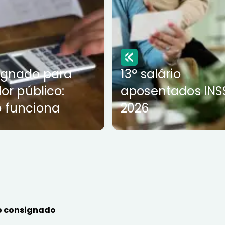
ignado para
13° salário
dor público:
aposentados INS
 funciona
2026
 consignado