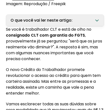
Imagem: Reprodução / Freepik
O que você vai ler neste artigo:
Se você é trabalhador CLT e está de olho no
1. O que é o novo consignado CLT com
consignado CLT com garantia do FGTS
,
garantia do FGTS em 2025?
provavelmente já se perguntou: "será que os juros
1.1. Quem pode contratar o empréstimo
realmente vão diminuir?". A resposta é sim, mas
consignado CLT
com algumas nuances importantes que você
precisa conhecer.
2. Quando começa a garantia do FGTS no
Crédito do Trabalhador?
O novo Crédito do Trabalhador promete
revolucionar o acesso ao crédito para quem tem
3. Quanto os juros vão diminuir com a garantia
carteira assinada. Mas entre as promessas e a
do FGTS?
realidade, existe um caminho que vale a pena
3.1. Comparação: juros do consignado
entender melhor.
tradicional vs novo modelo
Vamos esclarecer todas as suas dúvidas sobre
3.2. Por que o FGTS como garantia reduz as
essa modalidade que já movimentou mais de R$ 1,3