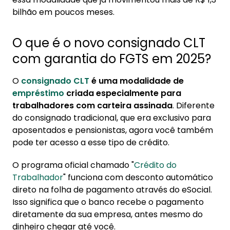
taxas de juros
bilhão em poucos meses.
4. Como usar o FGTS como garantia no
consignado CLT?
O que é o novo consignado CLT
4.1. Limite de 10% do saldo do FGTS para
com garantia do FGTS em 2025?
garantia
O
consignado CLT
é uma modalidade de
4.2. O que acontece com a multa rescisória
empréstimo
criada especialmente para
em caso de demissão
trabalhadores com carteira assinada
. Diferente
4.3. Como comparar taxas de juros no
do consignado tradicional, que era exclusivo para
consignado CLT
aposentados e pensionistas, agora você também
pode ter acesso a esse tipo de crédito.
5. Cuidados importantes antes de contratar
O programa oficial chamado "
Crédito do
Trabalhador
" funciona com desconto automático
direto na folha de pagamento através do eSocial.
Isso significa que o banco recebe o pagamento
diretamente da sua empresa, antes mesmo do
dinheiro chegar até você.