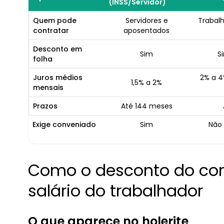
(INSS/Servidor)
Quem pode
Servidores e
Trabal
contratar
aposentados
Desconto em
Sim
S
folha
Juros médios
2% a 4
1,5% a 2%
mensais
Prazos
Até 144 meses
Exige conveniado
Sim
Não 
Como o desconto do con
salário do trabalhador
O que aparece no holerite