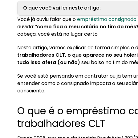
O que você vai ler neste artigo:
Você já ouviu falar que o
empréstimo consignado
1. O que é o empréstimo consignado para trab
dúvida: “
como fica o meu salário no fim do mês
1.1. Como funciona o desconto direto na folha
cabeça, você está no lugar certo.
1.2. Diferença entre consignado público, priva
Neste artigo, vamos explicar de forma simples e d
trabalhadores CLT, o que aparece no seu hole
2. Como o desconto do consignado afeta o salá
tudo isso afeta (ou não)
seu bolso no fim do mês
2.1. O que aparece no holerite
Se você está pensando em contratar ou já tem u
3. Qual é o limite de desconto permitido por lei
entender como o consignado impacta o seu salár
3.1. O que acontece se o limite for ultrapassa
consciente.
4. Como é feito o desconto do consignado pel
O que é o empréstimo c
4.1. Papel do empregador no processo
trabalhadores CLT
4.2. Quando o valor é repassado ao banco
5. Dá para contratar mais de um empréstimo 