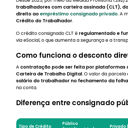
Desde 2025, por meio da Medida Provisória 1.292/2
6. Como acompanhar os descontos de emprést
trabalhadores com carteira assinada (CLT), do
direito ao
empréstimo consignado privado
. A 
Crédito do Trabalhador
.
O crédito consignado CLT é
regulamentado e fu
via eSocial, o que aumenta a segurança e a trans
Como funciona o desconto dire
A
contratação pode ser feita por plataformas d
Carteira de Trabalho Digital
. O valor da parcela
salário do trabalhador no fechamento da folha
na conta.
Diferença entre consignado públ
Público
Tipo de Crédito
Privado 