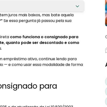
tem juros mais baixos, mas bate aquela
alhadores CLT
?”
Se essa pergunta já passou pela sua
do e tradicional
ireta
como funciona o consignado para
rite, quanto pode ser descontado e como
rio do trabalhador
.
m empréstimo ativo, continue lendo para
io — e como usar essa modalidade de forma
do?
a empresa
onsignado para
consignado sendo CLT?