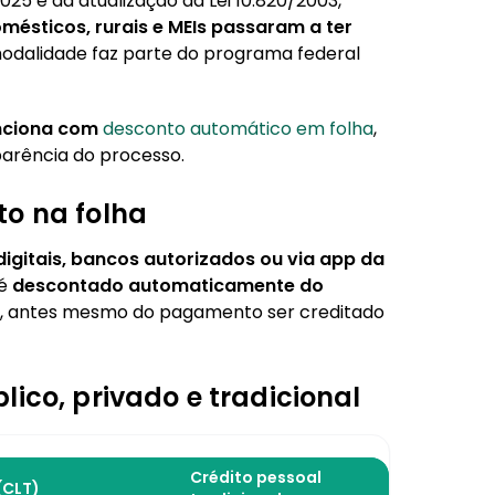
025 e da atualização da Lei 10.820/2003,
imo e evitar problemas
mésticos, rurais e MEIs passaram a ter
modalidade faz parte do programa federal
nciona com
desconto automático em folha
,
parência do processo.
to na folha
igitais, bancos autorizados ou via
app da
 é
descontado automaticamente do
, antes mesmo do pagamento ser creditado
ico, privado e tradicional
Crédito pessoal
(CLT)