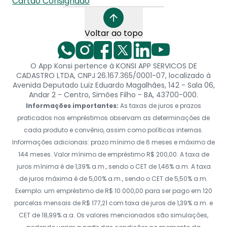
Cartão Consignado
Voltar ao topo
O App Konsi pertence à KONSI APP SERVICOS DE
CADASTRO LTDA, CNPJ 26.167.365/0001-07, localizado à
Avenida Deputado Luiz Eduardo Magalhães, 142 - Sala 06,
Andar 2 - Centro, Simões Filho - BA, 43700-000.
Informações importantes:
As taxas de juros e prazos
praticados nos empréstimos observam as determinações de
cada produto e convênio, assim como políticas internas.
Informações adicionais: prazo mínimo de 6 meses e máximo de
144 meses. Valor mínimo de empréstimo R$ 200,00. A taxa de
juros mínima é de 1,39% a.m., sendo o CET de 1,46% a.m. A taxa
de juros máxima é de 5,00% a.m., sendo o CET de 5,50% a.m.
Exemplo: um empréstimo de R$ 10.000,00 para ser pago em 120
parcelas mensais de R$ 177,21 com taxa de juros de 1,39% a.m. e
CET de 18,99% a.a. Os valores mencionados são simulações,