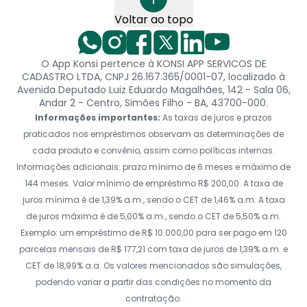
Voltar ao topo
O App Konsi pertence à KONSI APP SERVICOS DE
CADASTRO LTDA, CNPJ 26.167.365/0001-07, localizado à
Avenida Deputado Luiz Eduardo Magalhães, 142 - Sala 06,
Andar 2 - Centro, Simões Filho - BA, 43700-000.
Informações importantes:
As taxas de juros e prazos
praticados nos empréstimos observam as determinações de
cada produto e convênio, assim como políticas internas.
Informações adicionais: prazo mínimo de 6 meses e máximo de
144 meses. Valor mínimo de empréstimo R$ 200,00. A taxa de
juros mínima é de 1,39% a.m., sendo o CET de 1,46% a.m. A taxa
de juros máxima é de 5,00% a.m., sendo o CET de 5,50% a.m.
Exemplo: um empréstimo de R$ 10.000,00 para ser pago em 120
parcelas mensais de R$ 177,21 com taxa de juros de 1,39% a.m. e
CET de 18,99% a.a. Os valores mencionados são simulações,
podendo variar a partir das condições no momento da
contratação.