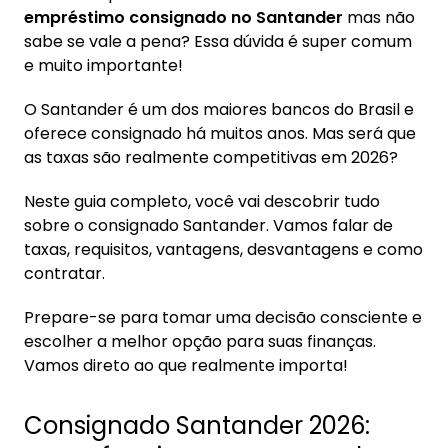
1. Consignado Santander 2026: como funciona
empréstimo consignado no Santander
mas não
e quem pode contratar
sabe se vale a pena? Essa dúvida é super comum
e muito importante!
2. O que é empréstimo consignado?
O Santander é um dos maiores bancos do Brasil e
3. Quem pode solicitar consignado no
oferece consignado há muitos anos. Mas será que
Santander?
as taxas são realmente competitivas em 2026?
4. Taxas do empréstimo consignado
Santander em 2026
Neste guia completo, você vai descobrir tudo
sobre o consignado Santander. Vamos falar de
5. Quais as condições de empréstimo no
taxas, requisitos, vantagens, desvantagens e como
Santander?
contratar.
6. Afinal, empréstimo consignado no
Prepare-se para tomar uma decisão consciente e
Santander vale a pena?
escolher a melhor opção para suas finanças.
Vamos direto ao que realmente importa!
7. As taxas do meu empréstimo no Santander
estão altas. Como resolver?
Consignado Santander 2026:
8. Como solicitar empréstimo consignado no