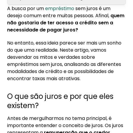
A busca por um
empréstimo
sem juros é um
1. O que são juros e por que eles existem?
desejo comum entre muitas pessoas. Afinal,
quem
não gostaria de ter acesso a crédito sem a
2. É possível pegar empréstimo sem juros?
necessidade de pagar juros?
3. Por que não existe empréstimo sem juros?
No entanto, essa ideia parece ser mais um sonho
4. Qual é o empréstimo que tem menos juros?
do que uma realidade. Neste artigo, vamos
desvendar os mitos e verdades sobre
5. Por que o consignado é a melhor opção de
empréstimos sem juros, analisando as diferentes
crédito com juros baixos?
modalidades de crédito e as possibilidades de
encontrar taxas mais atrativas.
6. Como funciona o empréstimo consignado?
7. Qual é o juros do empréstimo consignado?
O que são juros e por que eles
8. Dicas para contratar empréstimo
existem?
consignado com menores taxas?
Antes de mergulharmos no tema principal, é
9. Como contratar no app Konsi?
importante entender o conceito de juros. Os juros
representam a
remuneração que o credor