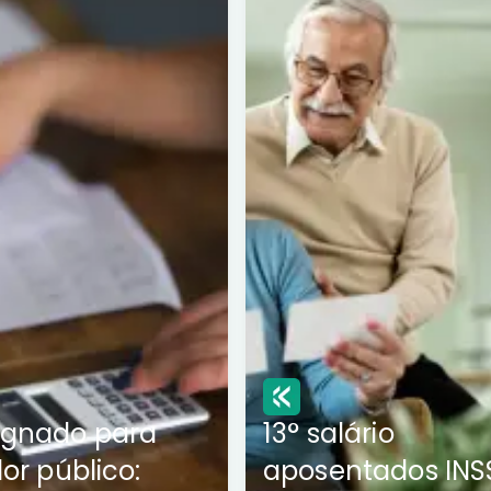
ignado para
13° salário
dor público:
aposentados INS