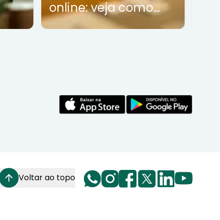
online: veja como
funciona
Voltar ao topo