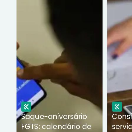
Saque-aniversário
Cons
FGTS: calendário de
servi