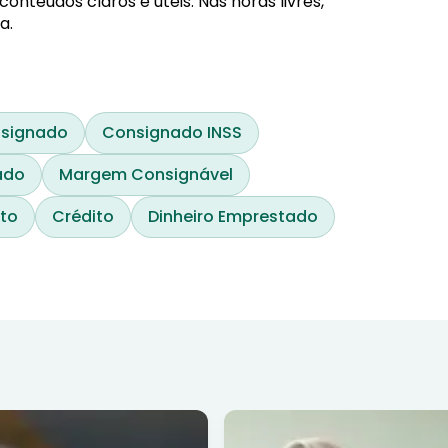
nteúdos claros e úteis. Nas horas livres,
a.
nsignado
Consignado INSS
ado
Margem Consignável
ito
Crédito
Dinheiro Emprestado