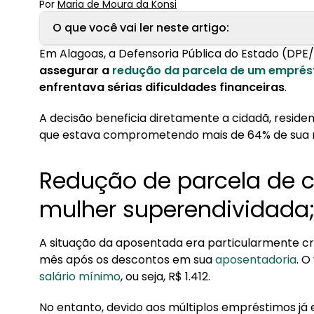
Por
Maria de Moura
 da Konsi
O que você vai ler neste artigo:
Em Alagoas, a Defensoria Pública do Estado (DPE
1. Redução de parcela de consignado para mulh
assegurar a
redução da parcela de um emprés
enfrentava sérias dificuldades financeiras
.
2. Qual o valor máximo da parcela do emprést
A decisão beneficia diretamente a cidadã, resid
que estava comprometendo mais de 64% de sua
Redução de parcela de 
mulher superendividada
A situação da aposentada era particularmente crí
mês após os descontos em sua
aposentadoria
. O
salário mínimo
, ou seja, R$ 1.412.
No entanto, devido aos múltiplos empréstimos já 