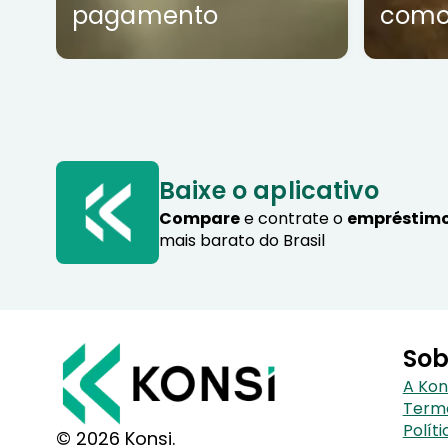
pagamento
como
Baixe o aplicativo
Compare
e contrate o
empréstimo
mais barato do Brasil
Sob
A Kon
Term
Polít
© 2026 Konsi.