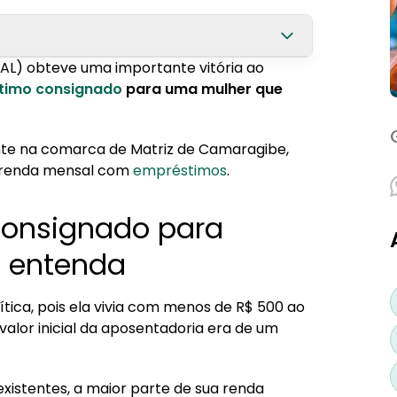
/AL) obteve uma importante vitória ao
er superendividada; entenda
timo consignado
para uma mulher que
imo consignado?
ente na comarca de Matriz de Camaragibe,
 renda mensal com
empréstimos
.
consignado para
; entenda
tica, pois ela vivia com menos de R$ 500 ao
 valor inicial da aposentadoria era de um
existentes, a maior parte de sua renda