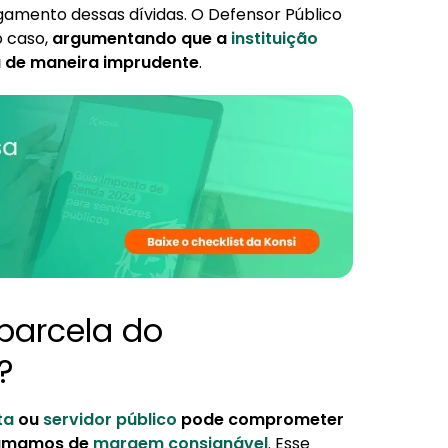
amento dessas dívidas. O Defensor Público
o caso,
argumentando que a
instituição
 de maneira imprudente
.
parcela do
?
ta
ou
servidor público
pode comprometer
hamamos de
margem consignável
. Esse