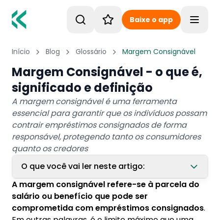
Baixe o app
Toggle
Início
Blog
Glossário
Margem Consignável
Margem Consignável - o que é,
significado e definição
A margem consignável é uma ferramenta
essencial para garantir que os indivíduos possam
contrair empréstimos consignados de forma
responsável, protegendo tanto os consumidores
quanto os credores
O que você vai ler neste artigo:
A margem consignável refere-se à parcela do
1. Como funciona a margem consignável no
salário ou benefício que pode ser
empréstimo consignado?
comprometida com empréstimos consignados
.
Em outras palavras, é o limite máximo que uma