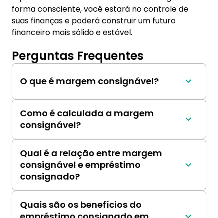
forma consciente, você estará no controle de
suas finanças e poderá construir um futuro
financeiro mais sólido e estável.
Perguntas Frequentes
O que é margem consignável?
A margem consignável é o limite máximo da 
renda de um indivíduo que pode ser 
Como é calculada a margem
comprometido com empréstimos 
consignável?
consignados, determinado por lei.
A margem consignável é calculada com base 
na renda mensal do solicitante, levando em 
Qual é a relação entre margem
conta diversos fatores, como o tipo de renda 
consignável e empréstimo
e descontos obrigatórios já existentes.
consignado?
A margem consignável estabelece o limite 
máximo que uma pessoa pode comprometer 
Quais são os benefícios do
de sua renda mensal com empréstimos 
empréstimo consignado em