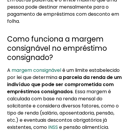
2. Como é calculada a margem consignável?
pessoa pode destinar mensalmente para o
3. Por que é importante conhecer a margem
pagamento de empréstimos com desconto em
consignável?
folha.
4. Dicas para gerenciar sua margem
Como funciona a margem
consignável
consignável no empréstimo
consignado?
A
margem consignável
é um limite estabelecido
por lei que determina
a parcela da renda de um
indivíduo que pode ser comprometida com
empréstimos consignados
. Essa margem é
calculada com base na renda mensal do
solicitante e considera diversos fatores, como o
tipo de renda (salário, aposentadoria, pensão,
etc.) e eventuais descontos obrigatórios já
existentes, como
INSS
e pensão alimentícia.