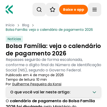
Baixe o app
Toggle
Início
Blog
Bolsa Família: veja o calendário de pagamento 2026
Notícias
Bolsa Família: veja o calendário
de pagamento 2026
Repasses seguirão de forma escalonada,
conforme o dígito final do Número de Identificação
Social (NIS), segundo o Governo Federal.
Publicado em
4 de março de 2026
Tempo de leitura:
10
min
Por
Guilherme Pesqueira
 da Konsi
O que você vai ler neste artigo:
O
calendário de pagamento do Bolsa Família
1. Calendário de pagamento Bolsa Família
2026 foi divulgado
pelo Ministério do