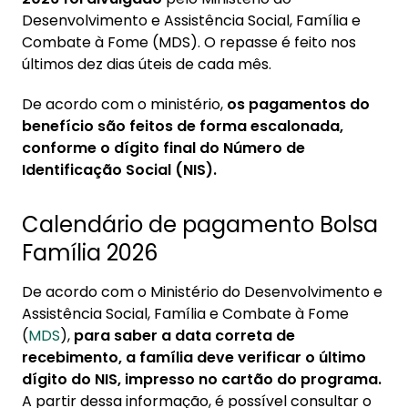
2026
Desenvolvimento e Assistência Social, Família e
Combate à Fome (MDS). O repasse é feito nos
2. Quem pode receber o Bolsa Família?
últimos dez dias úteis de cada mês.
2.1. Valores do Bolsa família
De acordo com o ministério,
os pagamentos do
2.2. Como sacar o Bolsa Família?
benefício são feitos de forma escalonada,
3. Atualização cadastral
conforme o dígito final do Número de
Identificação Social (NIS).
Calendário de pagamento Bolsa
Família 2026
De acordo com o Ministério do Desenvolvimento e
Assistência Social, Família e Combate à Fome
(
MDS
),
para saber a data correta de
recebimento, a família deve verificar o último
dígito do NIS, impresso no cartão do programa.
A partir dessa informação, é possível consultar o