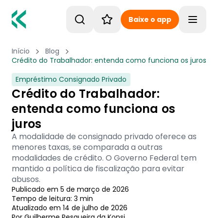
Baixe o app
Toggle
Início
Blog
Crédito do Trabalhador: entenda como funciona os juros
Empréstimo Consignado Privado
Crédito do Trabalhador:
entenda como funciona os
juros
A modalidade de consignado privado oferece as
menores taxas, se comparada a outras
modalidades de crédito. O Governo Federal tem
mantido a política de fiscalização para evitar
abusos.
Publicado em
5 de março de 2026
Tempo de leitura:
3
min
Atualizado em
14 de julho de 2026
Por
Guilherme Pesqueira
 da Konsi