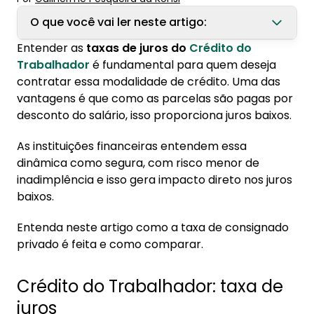
O que você vai ler neste artigo:
Entender as
taxas de juros do
Crédito do
1. Crédito do Trabalhador: taxa de juros
Trabalhador
é fundamental para quem deseja
1.1. Qual a taxa de juros do Crédito do
contratar essa modalidade de crédito. Uma das
Trabalhador?
vantagens é que como as parcelas são pagas por
desconto do salário, isso proporciona juros baixos.
2. Limite da taxa de juros
As instituições financeiras entendem essa
2.1. Como é definida a taxa de juros
dinâmica como segura, com risco menor de
3. Crédito do Trabalhador: como comparar
inadimplência e isso gera impacto direto nos juros
juros
baixos.
Entenda neste artigo como a taxa de consignado
privado é feita e como comparar.
Crédito do Trabalhador: taxa de
juros