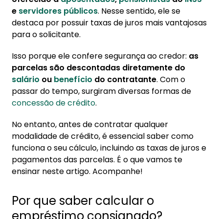
consignado?
e
servidores públicos
. Nesse sentido, ele se
destaca por possuir taxas de juros mais vantajosas
2. Como calcular juros do empréstimo
para o solicitante.
consignado?
Isso porque ele confere segurança ao credor:
as
3. Cálculo da margem consignável
parcelas são descontadas diretamente do
4. Como calcular antecipação e quitação do
salário
ou
benefício
do contratante
. Com o
empréstimo?
passar do tempo, surgiram diversas formas de
concessão de crédito
.
5. Como simular um empréstimo consignado?
No entanto, antes de contratar qualquer
modalidade de crédito, é essencial saber como
funciona o seu cálculo, incluindo as taxas de juros e
pagamentos das parcelas. É o que vamos te
ensinar neste artigo. Acompanhe!
Por que saber calcular o
empréstimo consignado?