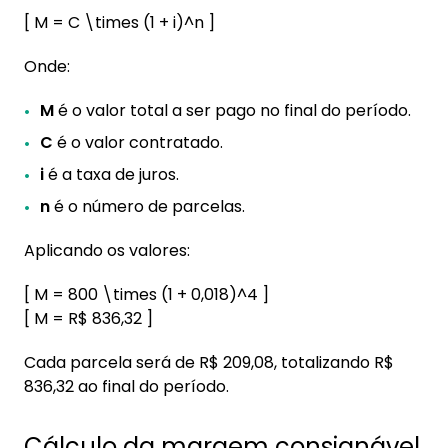
[ M = C \times (1 + i)^n ]
Onde:
M
é o valor total a ser pago no final do período.
C
é o valor contratado.
i
é a taxa de juros.
n
é o número de parcelas.
Aplicando os valores:
[ M = 800 \times (1 + 0,018)^4 ]
[ M = R$ 836,32 ]
Cada parcela será de R$ 209,08, totalizando R$
836,32 ao final do período.
Cálculo da margem consignável