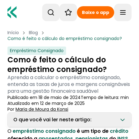
Baixe o app
Toggle
Início
Blog
Como é feito o cálculo do empréstimo consignado?
Empréstimo Consignado
Como é feito o cálculo do
empréstimo consignado?
Aprenda a calcular o empréstimo consignado,
entenda as taxas de juros e margens consignáveis
para uma gestão financeira saudável
Publicado em
18 de maio de 2024
Tempo de leitura:
min
Atualizado em
12 de março de 2025
Por
Maria de Moura
 da Konsi
O que você vai ler neste artigo:
O
empréstimo consignado
é um tipo de
crédito
1. Por que saber calcular o empréstimo
oferecido a
aposentados
,
pensionistas
do
INSS