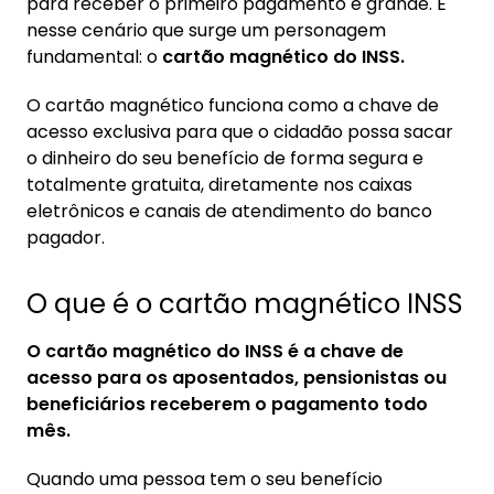
1.1. Cartão magnético do INSS: como
para receber o primeiro pagamento é grande. É
funciona
nesse cenário que surge um personagem
fundamental: o
cartão magnético do INSS.
2. Como é a emissão do cartão magnético do
INSS
O cartão magnético funciona como a chave de
acesso exclusiva para que o cidadão possa sacar
3. Quem recebe pelo cartão magnético INSS
o dinheiro do seu benefício de forma segura e
pode contratar consignado?
totalmente gratuita, diretamente nos caixas
3.1. Requisitos para contratar consignado
eletrônicos e canais de atendimento do banco
INSS
pagador.
O que é o cartão magnético INSS
O cartão magnético do INSS é a chave de
acesso para os aposentados, pensionistas ou
beneficiários receberem o pagamento todo
mês.
Quando uma pessoa tem o seu benefício