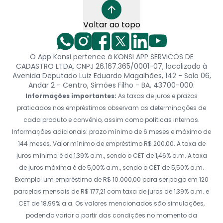
Voltar ao topo
O App Konsi pertence à KONSI APP SERVICOS DE
CADASTRO LTDA, CNPJ 26.167.365/0001-07, localizado à
Avenida Deputado Luiz Eduardo Magalhães, 142 - Sala 06,
Andar 2 - Centro, Simões Filho - BA, 43700-000.
Informações importantes:
As taxas de juros e prazos
praticados nos empréstimos observam as determinações de
cada produto e convênio, assim como políticas internas.
Informações adicionais: prazo mínimo de 6 meses e máximo de
144 meses. Valor mínimo de empréstimo R$ 200,00. A taxa de
juros mínima é de 1,39% a.m., sendo o CET de 1,46% a.m. A taxa
de juros máxima é de 5,00% a.m., sendo o CET de 5,50% a.m.
Exemplo: um empréstimo de R$ 10.000,00 para ser pago em 120
parcelas mensais de R$ 177,21 com taxa de juros de 1,39% a.m. e
CET de 18,99% a.a. Os valores mencionados são simulações,
podendo variar a partir das condições no momento da