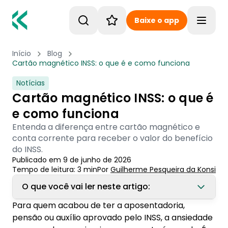
Baixe o app
Toggle
Início
Blog
Cartão magnético INSS: o que é e como funciona
Notícias
Cartão magnético INSS: o que é
e como funciona
Entenda a diferença entre cartão magnético e
conta corrente para receber o valor do benefício
do INSS.
Publicado em
9 de junho de 2026
Tempo de leitura:
3
min
Por
Guilherme Pesqueira
 da Konsi
O que você vai ler neste artigo:
Para quem acabou de ter a aposentadoria,
1. O que é o cartão magnético INSS
pensão ou auxílio aprovado pelo INSS, a ansiedade