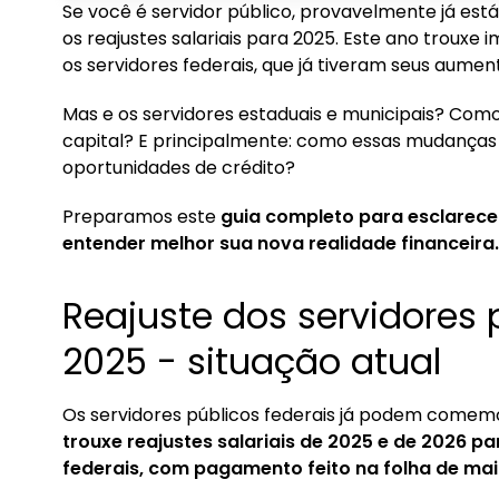
Se você é servidor público, provavelmente já 
1. Reajuste dos servidores públicos federais em 
os reajustes salariais para 2025. Este ano troux
1.1. Detalhes da MP 1.286/24
os servidores federais, que já tiveram seus aume
1.2. Cronograma de pagamento de reajuste sa
Mas e os servidores estaduais e municipais? Com
1.3. O que muda na margem consignável de se
capital? E principalmente: como essas mudança
oportunidades de crédito?
2. Reajustes de salário para servidores públicos
2.1. São Paulo
Preparamos este
guia completo para esclarecer
entender melhor sua nova realidade financeira.
2.2. Rio de Janeiro
2.3. Minas Gerais
Reajuste dos servidores 
2.4. Rio Grande do Sul
2025 - situação atual
2.5. Paraná
2.6. Bahia
Os servidores públicos federais já podem comem
2.7. Santa Catarina
trouxe reajustes salariais de 2025 e de 2026 pa
2.8. Goiás
federais, com pagamento feito na folha de mai