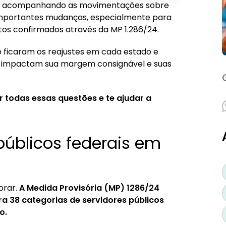
está acompanhando as movimentações sobre
2025 - situação atual
e importantes mudanças, especialmente para
ntos confirmados através da MP 1.286/24.
larial
o ficaram os reajustes em cada estado e
rvidores federais?
s impactam sua margem consignável e suas
 por estados
 todas essas questões e te ajudar a
públicos federais em
orar.
A Medida Provisória (MP) 1286/24
ra 38 categorias de servidores públicos
o.