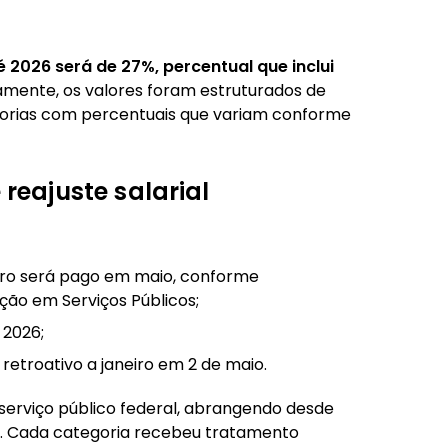
2026 será de 27%, percentual que inclui
brasileiros
camente, os valores foram estruturados de
gorias com percentuais que variam conforme
eajuste salarial
neiro será pago em maio, conforme
ção em Serviços Públicos;
 2026;
retroativo a janeiro em 2 de maio.
serviço público federal, abrangendo desde
as. Cada categoria recebeu tratamento
ste 2025