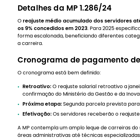
2.9. Ceará
Detalhes da MP 1.286/24
2.10. Pernambuco
O
reajuste médio acumulado dos servidores até 
3. Reajustes nas capitais e principais municípios 
os 9% concedidos em 2023
. Para 2025 especifi
3.1. São Paulo (SP)
forma escalonada, beneficiando diferentes cate
3.2. Rio de Janeiro (RJ)
a carreira.
3.3. Brasília (DF)
Cronograma de pagamento de r
3.4. Belo Horizonte (MG)
O cronograma está bem definido:
3.5. Salvador (BA)
3.6. Fortaleza (CE)
Retroativo:
O reajuste salarial retroativo a ja
3.7. Recife (PE)
confirmação do Ministério da Gestão e da Inova
3.8. Curitiba (PR)
Próxima etapa:
Segunda parcela prevista para
3.9. Porto Alegre (RS)
Efetivação:
Os servidores receberão o reajuste 
3.10. Goiânia (GO)
A MP contempla um amplo leque de carreiras do 
áreas administrativas até técnicas especializad
4. Como calcular seu novo salário após o reaju