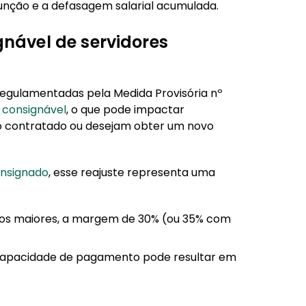
função e a defasagem salarial acumulada.
o
ável de servidores
regulamentadas pela Medida Provisória nº
consignável
, o que pode impactar
to contratado ou desejam obter um novo
onsignado
, esse reajuste representa uma
os maiores, a margem de 30% (ou 35% com
apacidade de pagamento pode resultar em