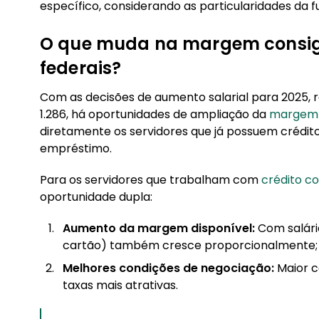
específico, considerando as particularidades da 
4.1. Fórmula para reajuste linear vs escalonad
4.2. Impacto nos descontos
O que muda na margem consign
4.3. Diferença entre aumento nominal e real
federais?
4.4. Simulador prático com exemplos
Com as decisões de aumento salarial para 2025, 
4.5. Impacto na margem consignável
1.286, há oportunidades de ampliação da
margem 
diretamente os servidores que já possuem crédi
empréstimo.
Para os servidores que trabalham com
crédito c
oportunidade dupla:
Aumento da margem disponível:
Com salári
cartão) também cresce proporcionalmente;
Melhores condições de negociação:
Maior c
taxas mais atrativas.