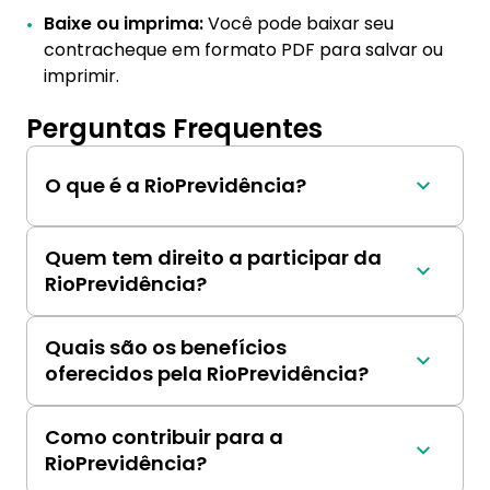
Baixe ou imprima:
Você pode baixar seu
contracheque em formato PDF para salvar ou
imprimir.
Perguntas Frequentes
O que é a RioPrevidência?
A RioPrevidência é a autarquia responsável 
por gerir a previdência social dos servidores 
Quem tem direito a participar da
públicos do município do Rio de Janeiro.
RioPrevidência?
Os servidores públicos ativos, inativos e 
pensionistas do município do Rio de Janeiro, 
Quais são os benefícios
incluindo aqueles regidos pelo Regime 
oferecidos pela RioPrevidência?
Estatutário e pelo Regime Celetista.
A RioPrevidência oferece diversos benefícios 
previdenciários, como aposentadoria, pensão 
Como contribuir para a
por morte, auxílio-doença, entre outros.
RioPrevidência?
Os servidores públicos contribuem para a 