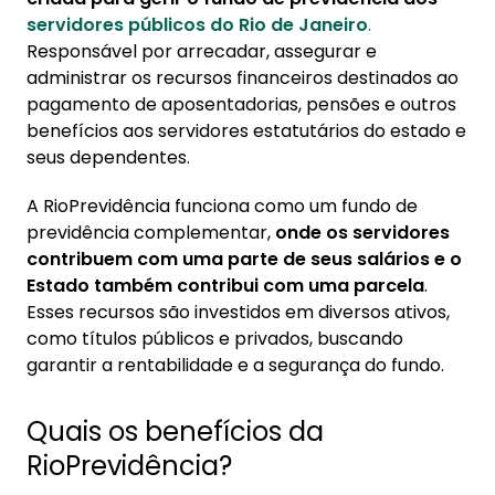
servidores públicos do Rio de Janeiro
3. Como se aposentar pela RioPrevidência?
.
Responsável por arrecadar, assegurar e
3.1. Cálculo da aposentadoria:
administrar os recursos financeiros destinados ao
pagamento de aposentadorias, pensões e outros
4. Quando começa a prova de vida do
benefícios aos servidores estatutários do estado e
Rioprevidência 2024?
seus dependentes.
5. Como tirar contracheque de aposentado
do RioPrevidência?
A RioPrevidência funciona como um fundo de
previdência complementar,
onde os servidores
contribuem com uma parte de seus salários e o
Estado também contribui com uma parcela
.
Esses recursos são investidos em diversos ativos,
como títulos públicos e privados, buscando
garantir a rentabilidade e a segurança do fundo.
Quais os benefícios da
RioPrevidência?