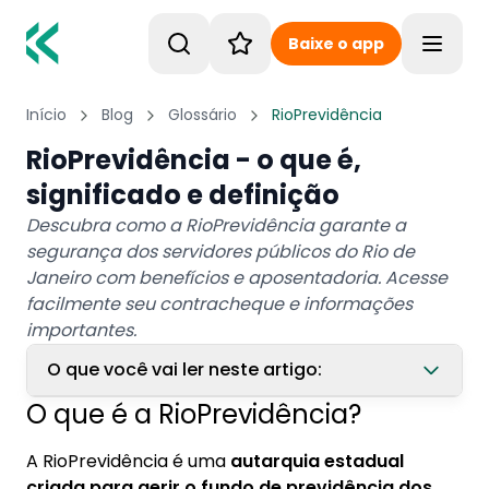
Baixe o app
Toggle
Início
Blog
Glossário
RioPrevidência
RioPrevidência - o que é,
significado e definição
Descubra como a RioPrevidência garante a
segurança dos servidores públicos do Rio de
Janeiro com benefícios e aposentadoria. Acesse
facilmente seu contracheque e informações
importantes.
O que você vai ler neste artigo:
O que é a RioPrevidência?
1. O que é a RioPrevidência?
A RioPrevidência é uma
autarquia estadual
2. Quais os benefícios da RioPrevidência?
criada para gerir o fundo de previdência dos