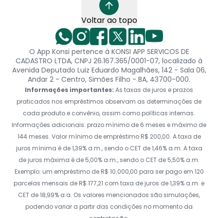
Voltar ao topo
O App Konsi pertence à KONSI APP SERVICOS DE
CADASTRO LTDA, CNPJ 26.167.365/0001-07, localizado à
Avenida Deputado Luiz Eduardo Magalhães, 142 - Sala 06,
Andar 2 - Centro, Simões Filho - BA, 43700-000.
Informações importantes:
As taxas de juros e prazos
praticados nos empréstimos observam as determinações de
cada produto e convênio, assim como políticas internas.
Informações adicionais: prazo mínimo de 6 meses e máximo de
144 meses. Valor mínimo de empréstimo R$ 200,00. A taxa de
juros mínima é de 1,39% a.m., sendo o CET de 1,46% a.m. A taxa
de juros máxima é de 5,00% a.m., sendo o CET de 5,50% a.m.
Exemplo: um empréstimo de R$ 10.000,00 para ser pago em 120
parcelas mensais de R$ 177,21 com taxa de juros de 1,39% a.m. e
CET de 18,99% a.a. Os valores mencionados são simulações,
podendo variar a partir das condições no momento da