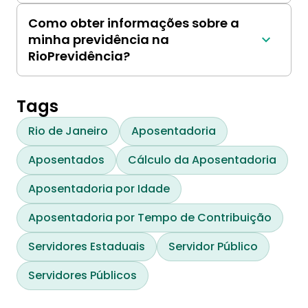
RioPrevidência por meio de descontos 
Como obter informações sobre a
regulares em seus salários.
minha previdência na
RioPrevidência?
Os servidores públicos podem obter 
informações sobre sua previdência junto à 
RioPrevidência por meio do site oficial, 
Tags
telefone ou presencialmente nas agências da 
Rio de Janeiro
Aposentadoria
autarquia.
Aposentados
Cálculo da Aposentadoria
Aposentadoria por Idade
Aposentadoria por Tempo de Contribuição
Servidores Estaduais
Servidor Público
Servidores Públicos