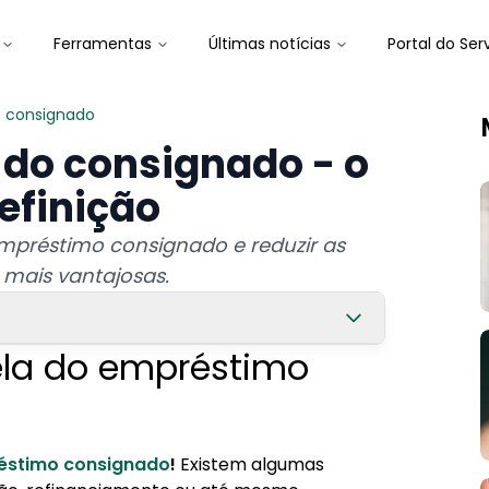
Ferramentas
Últimas notícias
Portal do Ser
o consignado
 do consignado - o
definição
empréstimo consignado e reduzir as
 mais vantajosas.
cela do empréstimo
consignado?
mpréstimo?
éstimo consignado
!
Existem algumas