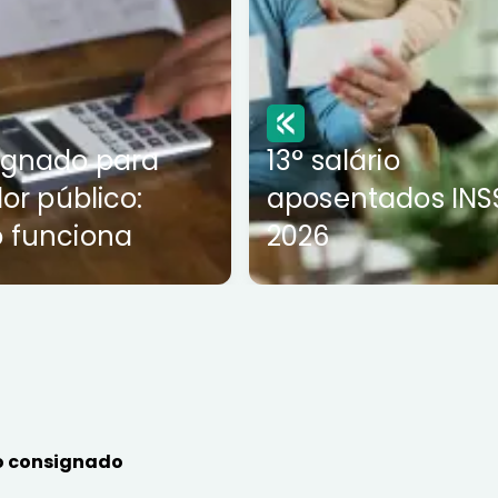
ignado para
13° salário
dor público:
aposentados INS
 funciona
2026
 consignado