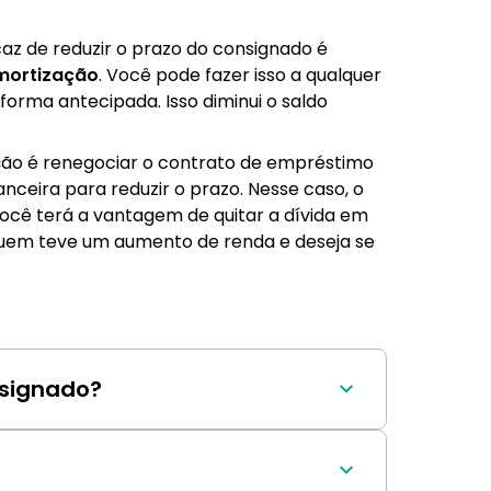
caz de reduzir o prazo do consignado é
mortização
. Você pode fazer isso a qualquer
orma antecipada. Isso diminui o saldo
ção é renegociar o contrato de empréstimo
nceira para reduzir o prazo. Nesse caso, o
ocê terá a vantagem de quitar a dívida em
quem teve um aumento de renda e deseja se
nsignado?
o consignado, que pode ocorrer 
.