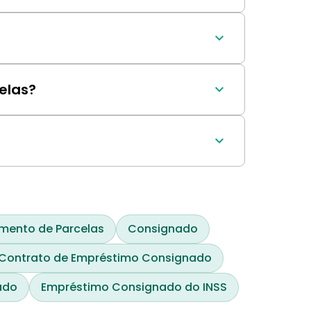
 data de aniversário do contrato.
de ser o INPC (Índice Nacional de Preços 
o Consumidor Amplo).
elas?
as, aumentando ou diminuindo.
vergências no cálculo ou se o índice 
mento de Parcelas
Consignado
Contrato de Empréstimo Consignado
ado
Empréstimo Consignado do INSS