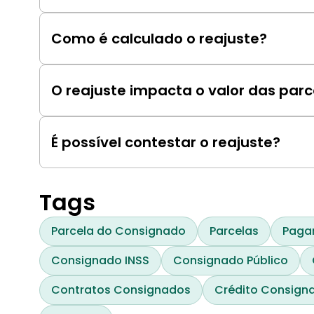
Normalmente, o reajuste é feito anualmente, na
Como é calculado o reajuste?
O índice de reajuste é definido no contrato e po
ao Consumidor) ou o IPCA (Índice de Preços a
O reajuste impacta o valor das parc
Sim, o reajuste pode alterar o valor das parcel
É possível contestar o reajuste?
Sim, é possível contestar o reajuste caso haja di
aplicado não corresponda ao contratado.
Tags
Parcela do Consignado
Parcelas
Paga
Consignado INSS
Consignado Público
Contratos Consignados
Crédito Consign