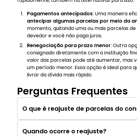
rapidamente, também há alternativas para isso:
Pagamentos antecipados
: Uma maneira efi
antecipar algumas parcelas por meio da a
momento, quitando uma ou mais parcelas de f
devedor e você não paga juros.
Renegociação para prazo menor
: Outra op
consignado diretamente com a instituição fina
valor das parcelas pode até aumentar, mas v
um período menor. Essa opção é ideal para 
livrar da dívida mais rápido.
Perguntas Frequentes
O que é reajuste de parcelas do co
É a revisão do valor das parcelas do empréstim
periodicamente conforme previsto no contrato
Quando ocorre o reajuste?