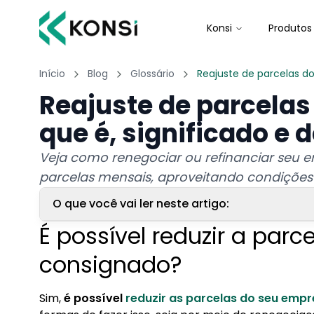
Konsi
Produtos
Início
Blog
Glossário
Reajuste de parcelas d
Reajuste de parcelas
que é, significado e 
Veja como renegociar ou refinanciar seu 
parcelas mensais, aproveitando condições
O que você vai ler neste artigo:
É possível reduzir a par
1. É possível reduzir a parcela do empréstimo 
consignado?
2. Como diminuir o valor das parcelas de um e
3. Como diminuir o prazo do consignado?
Sim,
é possível
reduzir as parcelas
do seu empr