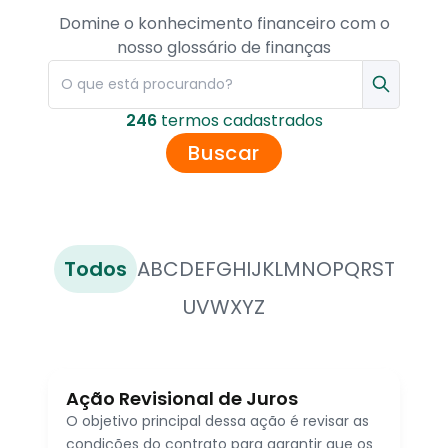
Domine o konhecimento financeiro com o
nosso glossário de finanças
246
termo
s
cadastrado
s
Buscar
Todos
A
B
C
D
E
F
G
H
I
J
K
L
M
N
O
P
Q
R
S
T
U
V
W
X
Y
Z
Ação Revisional de Juros
O objetivo principal dessa ação é revisar as
condições do contrato para garantir que os