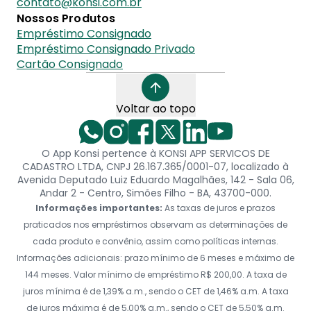
contato@konsi.com.br
Nossos Produtos
Empréstimo Consignado
Empréstimo Consignado Privado
Cartão Consignado
Voltar ao topo
O App Konsi pertence à KONSI APP SERVICOS DE
CADASTRO LTDA, CNPJ 26.167.365/0001-07, localizado à
Avenida Deputado Luiz Eduardo Magalhães, 142 - Sala 06,
Andar 2 - Centro, Simões Filho - BA, 43700-000.
Informações importantes:
As taxas de juros e prazos
praticados nos empréstimos observam as determinações de
cada produto e convênio, assim como políticas internas.
Informações adicionais: prazo mínimo de 6 meses e máximo de
144 meses. Valor mínimo de empréstimo R$ 200,00. A taxa de
juros mínima é de 1,39% a.m., sendo o CET de 1,46% a.m. A taxa
de juros máxima é de 5,00% a.m., sendo o CET de 5,50% a.m.