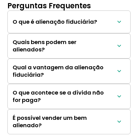
Perguntas Frequentes
O que é alienação fiduciária?
É um tipo de garantia onde o bem fica em 
nome do credor até o pagamento da dívida.
Quais bens podem ser
alienados?
Imóveis, veículos e outros bens de alto valor.
Qual a vantagem da alienação
fiduciária?
Geralmente permite acesso a juros mais 
baixos.
O que acontece se a dívida não
for paga?
O credor pode tomar posse do bem.
É possível vender um bem
alienado?
Não, a venda só é possível após a quitação da 