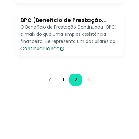
transações financeiras!
BPC (Benefício de Prestação
Continuada)
O Benefício de Prestação Continuada (BPC)
é mais do que uma simples assistência
financeira. Ele representa um dos pilares da
Continuar lendo
proteção social no Brasil, garantindo
dignidade e acesso a condições mínimas de
subsistência para pessoas em situação de
vulnerabilidade.
1
2