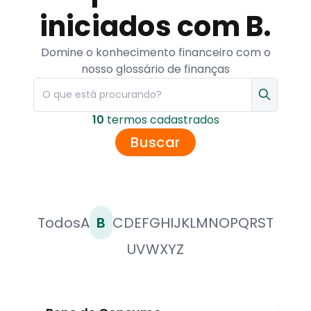
iniciados com B.
Domine o konhecimento financeiro com o
nosso glossário de finanças
10
termo
s
cadastrado
s
Buscar
Todos
A
B
C
D
E
F
G
H
I
J
K
L
M
N
O
P
Q
R
S
T
U
V
W
X
Y
Z